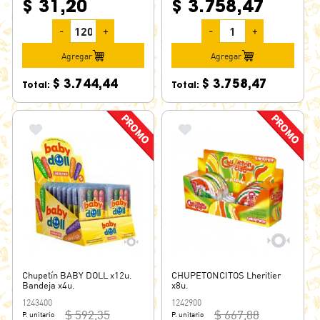
$ 31,20
$ 3.758,47
-
+
-
+
Agregar
Agregar
$ 3.744,44
$ 3.758,47
Total:
Total:
Chupetín BABY DOLL x12u.
CHUPETONCITOS Lheritier
Bandeja x4u.
x8u.
1243400
1242900
$ 592,35
$ 667,88
P. unitario
P. unitario