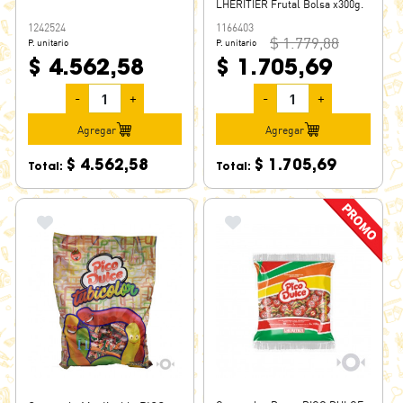
LHERITIER Frutal Bolsa x300g.
1242524
1166403
$ 1.779,88
P. unitario
P. unitario
$ 4.562,58
$ 1.705,69
-
+
-
+
Agregar
Agregar
$ 4.562,58
$ 1.705,69
Total:
Total: