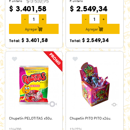
$ 3.532,75
P. unitario
P. unitario
$ 3.401,58
$ 2.549,34
-
+
-
+
Agregar
Agregar
$ 3.401,58
$ 2.549,34
Total:
Total:
Chupetín PELOTITAS x50u.
Chupetín PITO PITO x24u.
1246700
1242724