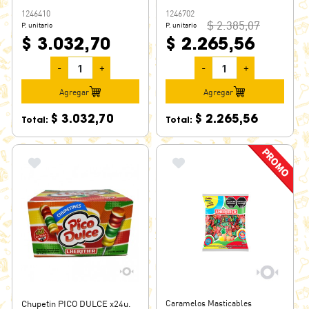
1246410
1246702
$ 2.385,07
P. unitario
P. unitario
$ 3.032,70
$ 2.265,56
-
+
-
+
Agregar
Agregar
$ 3.032,70
$ 2.265,56
Total:
Total:
Chupetin PICO DULCE x24u.
Caramelos Masticables