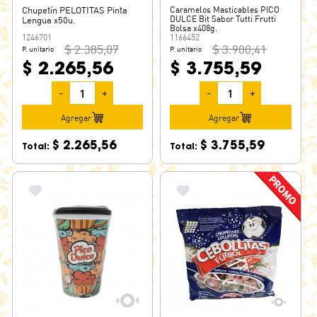
Chupetín PELOTITAS Pinta
Caramelos Masticables PICO
DULCE Bit Sabor Tutti Frutti
Lengua x50u.
Bolsa x408g.
1246701
1166452
$ 2.385,07
$ 3.900,41
P. unitario
P. unitario
$ 2.265,56
$ 3.755,59
-
+
-
+
Agregar
Agregar
$ 2.265,56
$ 3.755,59
Total:
Total: