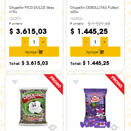
Chupetin PICO DULCE Vaso
Chupetín CEBOLLITAS Futbol
x10u.
x40u.
1242511
1249224
$ 1.521,48
P. unitario
P. unitario
$ 3.615,03
$ 1.445,25
-
+
-
+
Agregar
Agregar
$ 3.615,03
$ 1.445,25
Total:
Total: