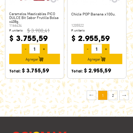
Caramelos Masticables PICO
Chicle POP Banana x100u.
DULCE Bit Sabor Frutilla Bolsa
x408g.
1166434
1205522
$ 3.900,41
P. unitario
P. unitario
$ 3.755,59
$ 2.955,59
-
+
-
+
Agregar
Agregar
$ 3.755,59
$ 2.955,59
Total:
Total:
1
2