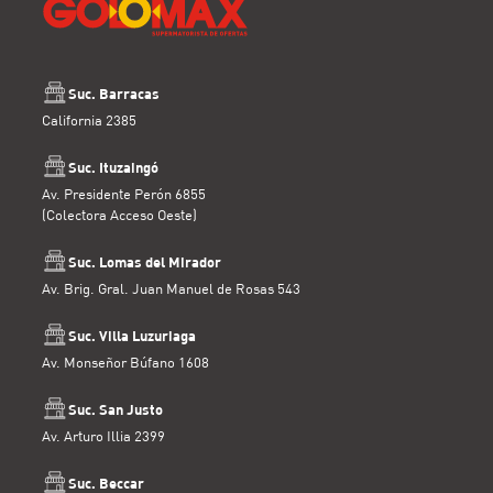
Suc. Barracas
California 2385
Suc. Ituzaingó
Av. Presidente Perón 6855
(Colectora Acceso Oeste)
Suc. Lomas del Mirador
Av. Brig. Gral. Juan Manuel de Rosas 543
Suc. Villa Luzuriaga
Av. Monseñor Búfano 1608
Suc. San Justo
Av. Arturo Illia 2399
Suc. Beccar