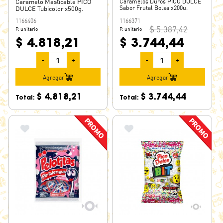
Caramelo Masticable PICO
Caramelos Duros PICO DULCE
Sabor Frutal Bolsa x200u.
DULCE Tubicolor x500g.
1166406
1166371
$ 5.387,42
P. unitario
P. unitario
$ 4.818,21
$ 3.744,44
-
+
-
+
Agregar
Agregar
$ 4.818,21
$ 3.744,44
Total:
Total: