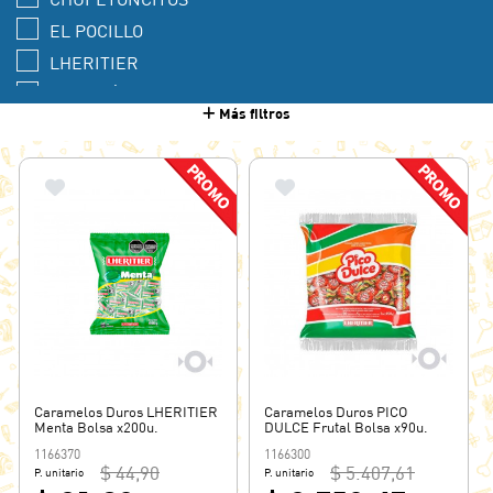
EL POCILLO
LHERITIER
MALTIFÉ
Más filtros
PELOTITAS
PICO DULCE
PITO PITO
Caramelos Duros LHERITIER
Caramelos Duros PICO
Menta Bolsa x200u.
DULCE Frutal Bolsa x90u.
1166370
1166300
$ 44,90
$ 5.407,61
P. unitario
P. unitario