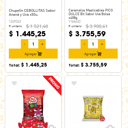
Chupetín CEBOLLITAS Sabor
Caramelos Masticables PICO
DULCE Bit Sabor Uva Bolsa
Ananá y Uva x50u.
x408g.
1249243
1166432
$ 1.521,48
$ 3.900,41
P. unitario
P. unitario
$ 1.445,25
$ 3.755,59
-
+
-
+
Agregar
Agregar
$ 1.445,25
$ 3.755,59
Total:
Total: