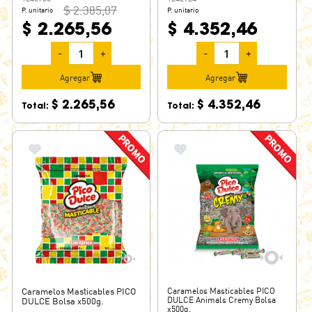
$ 2.385,07
P. unitario
P. unitario
$ 2.265,56
$ 4.352,46
-
+
-
+
Agregar
Agregar
$ 2.265,56
$ 4.352,46
Total:
Total:
Caramelos Masticables PICO
Caramelos Masticables PICO
DULCE Animals Cremy Bolsa
DULCE Bolsa x500g.
x500g.