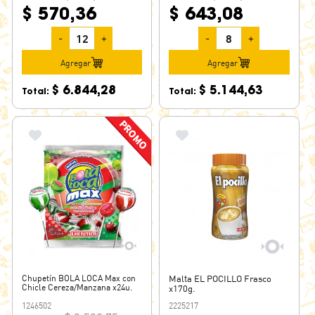
$ 570,36
$ 643,08
-
+
-
+
Agregar
Agregar
$ 6.844,28
$ 5.144,63
Total:
Total:
Chupetín BOLA LOCA Max con
Malta EL POCILLO Frasco
Chicle Cereza/Manzana x24u.
x170g.
1246502
2225217