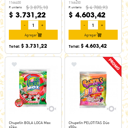
1166400
1166450
$ 3.875,10
$ 4.780,93
P. unitario
P. unitario
$ 3.731,22
$ 4.603,42
-
+
-
+
Agregar
Agregar
$ 3.731,22
$ 4.603,42
Total:
Total:
Chupetín BOLA LOCA Max
Chupetín PELOTITAS Dúo
x24u.
x50u.