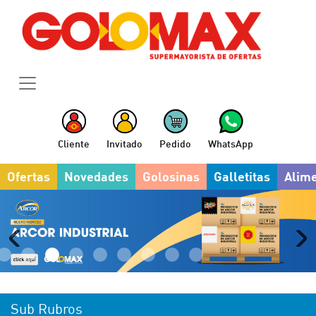
Cliente
Invitado
Pedido
WhatsApp
Ofertas
Novedades
Golosinas
Galletitas
Alim
Sub Rubros