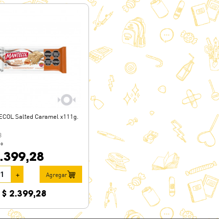
COL Salted Caramel x111g.
3
io
.399,28
+
Agregar
$ 2.399,28
: