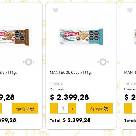
fé x111g.
MANTECOL Coco x111g.
MANTE
1340312
134031
P. unitario
P. unitar
9,28
$ 2.399,28
$ 2
-
+
-
Agregar
Agregar
399,28
$ 2.399,28
Total:
Total