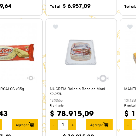
9,64
$ 6.957,09
Total:
Total
RGALOS x35g.
NUCREM Balde a Base de Maní
MANTE
x5,5kg.
1340555
134125
P. unitario
P. unitar
43
$ 78.915,09
$ 
-
+
-
Agregar
Agregar