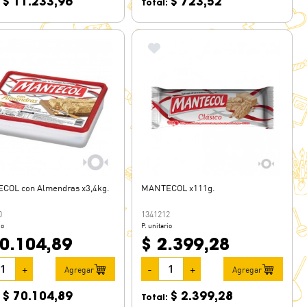
$ 11.233,96
$ 723,52
:
Total:
COL con Almendras x3,4kg.
MANTECOL x111g.
0
1341212
io
P. unitario
70.104,89
$ 2.399,28
+
-
+
Agregar
Agregar
$ 70.104,89
$ 2.399,28
:
Total: