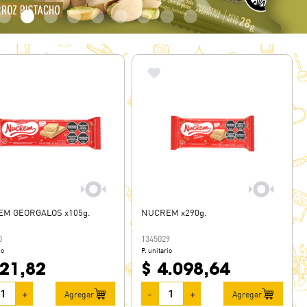
M GEORGALOS x105g.
NUCREM x290g.
0
1345029
io
P. unitario
921,82
$ 4.098,64
+
-
+
Agregar
Agregar