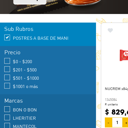
Sub Rubros
POSTRES A BASE DE MANI
Precio
$0 - $200
$201 - $500
$501 - $1000
$1001 o más
NUCREM x84
Marcas
1345084
P. unitario
BON O BON
$ 829,
LHERITIER
-
+
MANTECOL