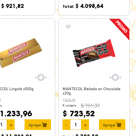
$ 921,82
$ 4.098,64
:
Total:
COL Lingote x500g.
MANTECOL Bañado en Chocolate
x20g.
0
1340420
$ 751,37
io
P. unitario
11.233,96
$ 723,52
+
-
+
Agregar
Agregar