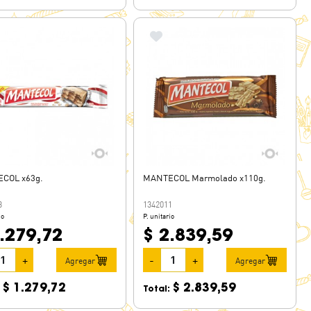
COL x63g.
MANTECOL Marmolado x110g.
3
1342011
io
P. unitario
.279,72
$ 2.839,59
+
-
+
Agregar
Agregar
$ 1.279,72
$ 2.839,59
:
Total: