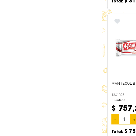
$ 31
Total:
MANTECOL Ba
1341025
P. unitario
$ 757,
-
+
$ 75
Total: