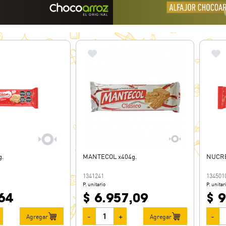
g.
MANTECOL x404g.
NUCRE
1341241
134501
P. unitario
P. unitar
64
$ 6.957,09
$ 
-
+
-
Agregar
Agregar