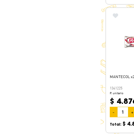
MANTECOL x2
1341225
P. unitario
$ 4.87
-
+
$ 4.
Total: