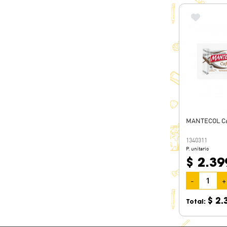
MANTECOL Ca
1340311
P. unitario
$ 2.39
-
+
$ 2.
Total: