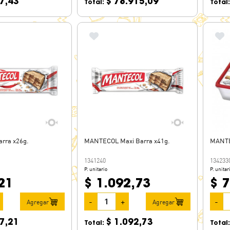
7,43
$ 78.915,09
Total:
Total
rra x26g.
MANTECOL Maxi Barra x41g.
MANTE
1341240
134233
P. unitario
P. unitar
21
$ 1.092,73
$ 
-
+
-
Agregar
Agregar
7,21
$ 1.092,73
Total:
Total