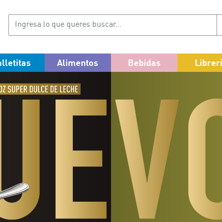
lletitas
Alimentos
Bebidas
Librer