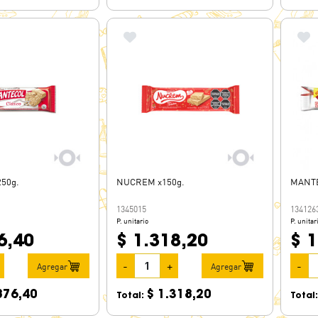
50g.
NUCREM x150g.
MANTE
1345015
134126
P. unitario
P. unitar
6,40
$ 1.318,20
$ 1
-
+
-
Agregar
Agregar
876,40
$ 1.318,20
Total:
Total