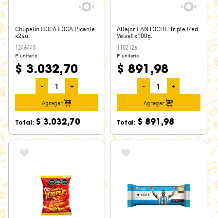
GEORGALOS
GOAT
Chupetín BOLA LOCA Picante
Alfajor FANTOCHE Triple Red
GODET
x24u.
Velvet x100g.
GOLOMIX
1246440
1102126
P. unitario
P. unitario
GOMUTCHO
$ 3.032,70
$ 891,98
GONGYS
GRANDIOSO
-
+
-
+
GRANDOTE
Agregar
Agregar
GRANIX
$ 3.032,70
$ 891,98
Total:
Total:
GRANJERO
GUAYMALLEN
GUMMI ZONE
HAEDO
HALLS
HAMLET
HARIBO