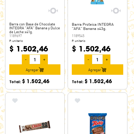
KIT KAT
KOKIS
KRIPS
Barra con Base de Chocolate
Barra Proteica INTEGRA
KROOMY
INTEGRA ''AFA'' Banana y Dulce
''AFA'' Banana x43g.
de Leche x41g.
1189697
1189545
LA ALDEA
P. unitario
P. unitario
LA YAPA
$ 1.502,46
$ 1.502,46
LACASA
-
+
-
+
LEIVA
Agregar
Agregar
LENGÜETAZO
LHERITIER
$ 1.502,46
$ 1.502,46
Total:
Total:
LICORFORT
LICORITAS
LIPO
LOLY CHOC
LOTZA FIZZ
LUCKY