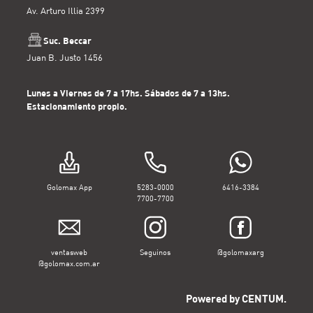
Av. Arturo Illia 2399
RAPTOR
RASTA
Suc. Beccar
Juan B. Justo 1456
RECITAL
REFRESCO
Lunes a Viernes de 7 a 17hs. Sábados de 7 a 13hs.
RELYANS
Estacionamiento propio.
RING POP
ROCKLETS
SAPITO
SELECCIÓN
Golomax App
5283-0000
6416-3384
7700-7700
SER
SHOT
SIMPSONS
ventasweb
Seguinos
@golomaxarg
SIN CULPA
@golomax.com.ar
SKITTLES
Powered by CENTUM.
SLIDERZ