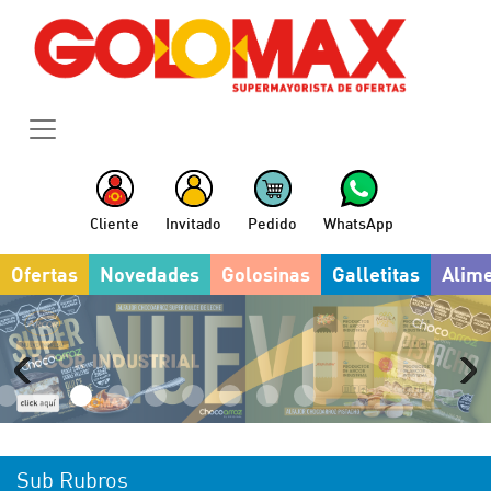
Cliente
Invitado
Pedido
WhatsApp
Ofertas
Novedades
Golosinas
Galletitas
Alim
Sub Rubros