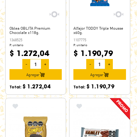
M&M
MANTECOL
MAPRICUBER
Oblea OBLITA Premium
Alfajor TODDY Triple Mousse
Chocolate x118g.
x60g.
MARENGO
1368525
1107775
MARLEY
P. unitario
P. unitario
$ 1.272,04
MARROC
$ 1.190,79
MECANO
-
+
-
+
MEDIA HORA
Agregar
Agregar
MENTA CRISTAL
$ 1.272,04
$ 1.190,79
MENTHOPLUS
Total:
Total:
MENTITAS LACASA
MENTOS
MIELITA
MIGLOBS
MIKO