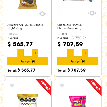
MINICCO
MISKY
MIX
MOGUL
Alfajor FANTOCHE Simple
Chocolate HAMLET
Night x50g.
Chocolatoso x43g.
MOGY
1103263
1211524
MR. POP
$ 750,94
P. unitario
P. unitario
$ 565,77
$ 707,59
MUDRA
MUECAS
-
+
-
+
MULTIMINT
Agregar
Agregar
NAMUR
$ 565,77
$ 707,59
Total:
Total:
NATURA
NATURAL BREAK
NERDS
NESQUIK
NESTLE
NEVARES