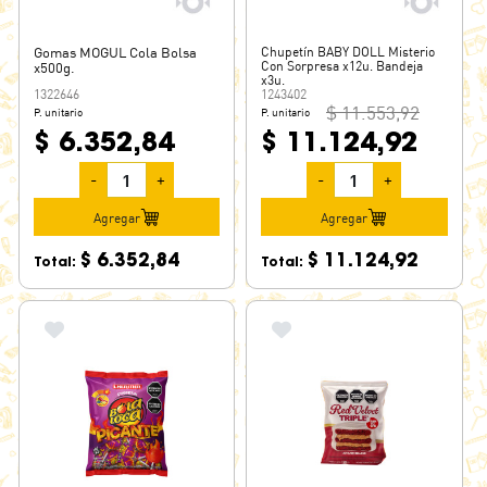
FORMIS
FORT
Gomas MOGUL Cola Bolsa
Chupetín BABY DOLL Misterio
Con Sorpresa x12u. Bandeja
x500g.
FORT DIET
x3u.
1322646
1243402
$ 11.553,92
FORT MINT
P. unitario
P. unitario
$ 6.352,84
$ 11.124,92
FREEGELLS
FRUTAL ARCOR
-
+
-
+
FRUTI ESPANTO
Agregar
Agregar
FULBITO
$ 6.352,84
$ 11.124,92
Total:
Total:
FULL GEORGALOS
FULL MANÍ
FULL MINT
FUN
GALLO
GAROTO
GENIO