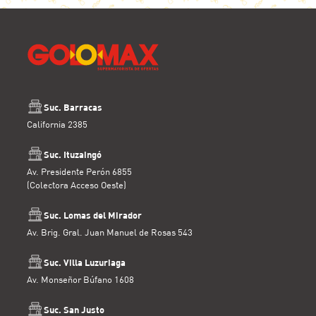
PICNIC
PICO DULCE
PIRATAS
PITO PITO
PLAY POP
Suc. Barracas
PLUTONITA
California 2385
POLVORITA
PONT
Suc. Ituzaingó
Av. Presidente Perón 6855
POOSH!
(Colectora Acceso Oeste)
POP
PUNTA BALLENA
Suc. Lomas del Mirador
Av. Brig. Gral. Juan Manuel de Rosas 543
PUREZA
PUSH POP
Suc. Villa Luzuriaga
QUAKER
Av. Monseñor Búfano 1608
RAFFAELLO
Suc. San Justo
RAPSODIA