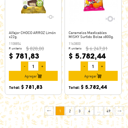
NIKOLO
NUCREM
NUGATON
NUTELLA
Alfajor CHOCO ARROZ Limón
Caramelos Masticables
x22g.
MISKY Surtido Bolsa x800g.
OBLIBON
1108854
1163800
$ 828,00
$ 6.247,01
OBLITA
P. unitario
P. unitario
$ 781,83
$ 5.782,44
ONE BITE
OPEN CANDY
-
+
-
+
OPERA
Agregar
Agregar
OREO
$ 781,83
$ 5.782,44
Total:
Total:
PALITOS DE LA SELVA
PARAGÜITAS
PELOTITAS
1
2
3
4
...
49
PEPITOS
PEZ