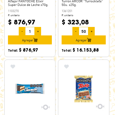
Alfajor FANTOCHE Elixir
Turrón ARCOR ''Turrocklets''
BON O BON
Super Dulce de Leche x70g.
50u. x25g.
BONAFIDE
1103270
1361201
P. unitario
P. unitario
BUBBALOO
$ 876,97
$ 323,08
BUBBLE ROLL
-
+
-
+
BUFFYS
BULL DOG
Agregar
Agregar
BUTTER TOFFEES
$ 876,97
$ 16.153,88
Total:
Total:
CABSHA
CACHAFAZ
CADBURY
CANNETTINE
CAPRICHO
CEBOLLITAS
CERICET
CHAMPION
CHICK´N´CHAT