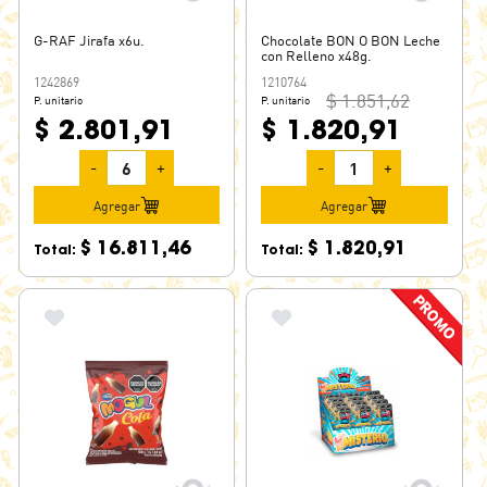
DROPSY
DRUPI
G-RAF Jirafa x6u.
Chocolate BON O BON Leche
con Relleno x48g.
DULCILAC
1242869
1210764
DULECH
$ 1.851,62
P. unitario
P. unitario
$ 2.801,91
$ 1.820,91
EL MOROCHO
ENTRENUTS
-
+
-
+
FANTOCHE
Agregar
Agregar
FEELING
$ 16.811,46
$ 1.820,91
Total:
Total:
FELFORT
FERRERO ROCHER
FESTIVA
FIERITA
FINI
FLICS
FLOW
FLYNN PAFF