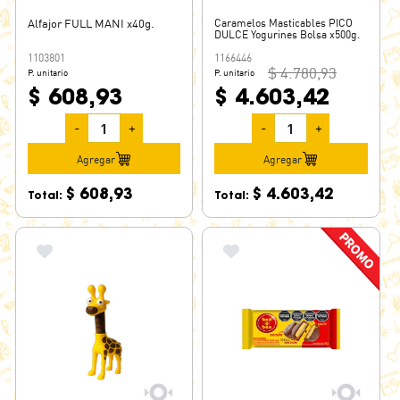
CREMOSITOS
Alfajor FULL MANI x40g.
Caramelos Masticables PICO
DULCE Yogurines Bolsa x500g.
CRISTAL
1103801
1166446
CROCBAR
$ 4.780,93
P. unitario
P. unitario
CROCO
$ 608,93
$ 4.603,42
CROWIE
-
+
-
+
D.R.F.
Agregar
Agregar
DANCING
$ 608,93
$ 4.603,42
DAQUI
Total:
Total:
DELICIA
DIAB FORT
DOLCA
DOLCHE PATAGONIA
DOR
DORIN'S
DOS CORAZONES