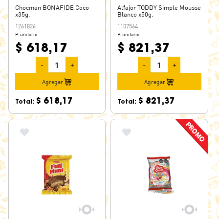
Chocman BONAFIDE Coco
Alfajor TODDY Simple Mousse
CHOCO ARROZ
x35g.
Blanco x50g.
1261826
CHOCO CRUNCH
1107564
P. unitario
P. unitario
CHOCO EMOTI
$ 618,17
$ 821,37
CHOCO FAN
-
+
-
+
CHOCOLINAS
Agregar
Agregar
CHOCOMANÍ
CHOPS
$ 618,17
$ 821,37
Total:
Total:
CHUPETONCITOS
CINDOR
CIRCUS
COFLER
COFLER BLOCK
COSMOS
CREAMIX
CREMINO