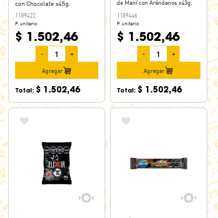
de Maní con Arándanos x43g.
con Chocolate x45g.
BANANINA
1189422
1189446
P. unitario
P. unitario
BARRIGON
$ 1.502,46
$ 1.502,46
BATON
BAZOOKA
-
+
-
+
BC
Agregar
Agregar
BEL
$ 1.502,46
$ 1.502,46
Total:
Total:
BELDENT
BILLIKEN
BIMBO
BIYU
BIZNIKKE NEVADO
BLOKE
BLUPER
BNB
BOLA LOCA