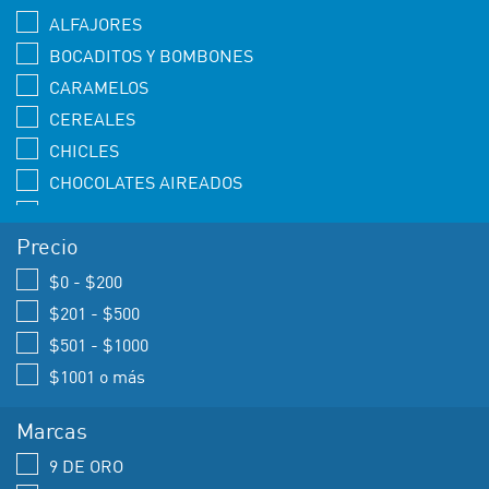
ALFAJORES
BOCADITOS Y BOMBONES
CARAMELOS
CEREALES
CHICLES
CHOCOLATES AIREADOS
CHOCOLATES INDUSTRIALES
Precio
CHOCOLATES MACIZOS
CHOCOLATES RELLENOS
$0 - $200
CHUPETINES
$201 - $500
GOMAS Y JALEAS
$501 - $1000
HALLOWEN
$1001 o más
MALVAVISCOS
Marcas
NUTRICION
9 DE ORO
OBLEAS - TURRONES - CUBANITOS - BAÑADOS