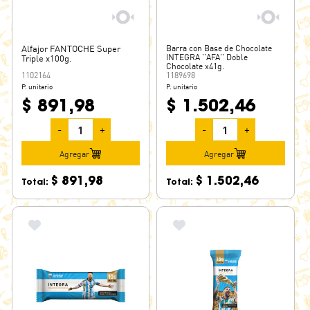
HERSHEY´S
HOOPS
Alfajor FANTOCHE Super
Barra con Base de Chocolate
HUBBA BUBBA
INTEGRA ''AFA'' Doble
Triple x100g.
Chocolate x41g.
ICE BREAKERS
1102164
1189698
P. unitario
P. unitario
INTEGRA
$ 891,98
$ 1.502,46
ITALPARK
-
+
-
+
JACK
JAQUELIN
Agregar
Agregar
JORGELIN
$ 891,98
$ 1.502,46
Total:
Total:
JORGITO
JUANA LA LOCA
JUANOTE
JUICY DROP
KALFANY
KINDER