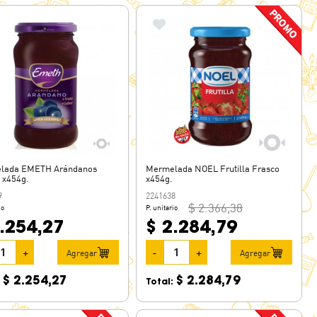
lada EMETH Arándanos
Mermelada NOEL Frutilla Frasco
 x454g.
x454g.
9
2241638
$ 2.366,38
io
P. unitario
.254,27
$ 2.284,79
+
-
+
Agregar
Agregar
$ 2.254,27
$ 2.284,79
:
Total: