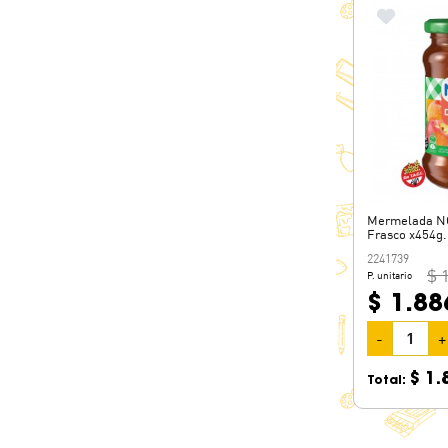
Mermelada NO
Frasco x454g.
2241739
$ 
P. unitario
$ 1.88
-
+
$ 1.
Total: