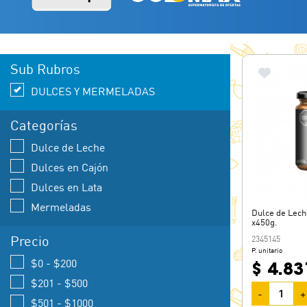
Sub Rubros
DULCES Y MERMELADAS
Categorías
Dulce de Leche
Dulces en Cajón
Dulces en Lata
Mermeladas
Dulce de Lec
x450g.
Precio
2345145
P. unitario
$0 - $200
$ 4.83
$201 - $500
-
+
$501 - $1000