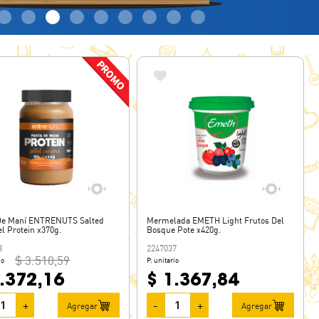
De Maní ENTRENUTS Salted
Mermelada EMETH Light Frutos Del
l Protein x370g.
Bosque Pote x420g.
3
2247037
$ 3.510,59
io
P. unitario
.372,16
$ 1.367,84
+
-
+
Agregar
Agregar