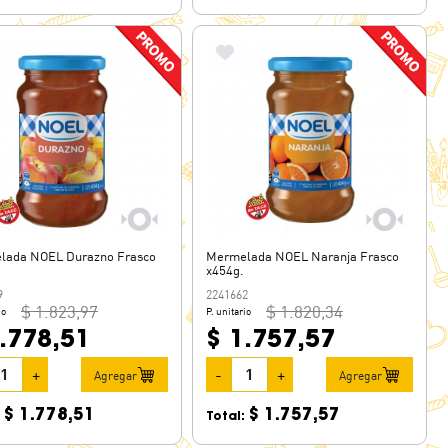
lada NOEL Durazno Frasco
Mermelada NOEL Naranja Frasco
x454g.
9
2241662
$ 1.823,97
$ 1.820,34
io
P. unitario
.778,51
$ 1.757,57
+
-
+
Agregar
Agregar
$ 1.778,51
$ 1.757,57
:
Total: