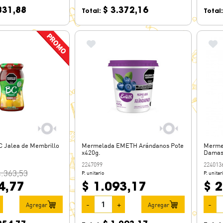
831,88
$ 3.372,16
Total:
Total
 Jalea de Membrillo
Mermelada EMETH Arándanos Pote
Merme
x420g.
Damasc
2247099
224013
4.363,53
P. unitario
P. unitar
4,77
$ 1.093,17
$ 2
-
+
-
Agregar
Agregar