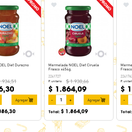
EL Diet Durazno
Mermelada NOEL Diet Ciruela
Merme
Frasco x454g.
Frasco
2241727
224176
1.934,51
$ 1.930,66
P. unitario
P. unitar
6,30
$ 1.864,09
$ 1
-
+
-
Agregar
Agregar
886,30
$ 1.864,09
Total:
Total