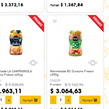
$ 3.372,16
$ 1.367,84
:
Total:
lada LA CAMPAGNOLA
Mermelada BC Durazno Frasco
o Frasco x454g.
x390g.
6
2240239
$ 3.038,85
$ 3.142,96
io
P. unitario
.963,11
$ 3.064,63
+
-
+
Agregar
Agregar