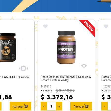
he FANTOCHE Frasco
Pasta De Maní ENTRENUTS Cookies &
Pasta 
Cream Protein x370g.
Carame
1425390
142538
$ 3.510,59
P. unitario
P. unitar
1,88
$ 3.372,16
$ 3
-
+
-
Agregar
Agregar