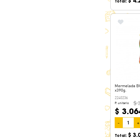
$ 4.
LA CAMPAGNOLA
Total:
LA SERENISIMA
LATTE
NOEL
SANDY
SER
VACALIN
Mermelada B
x390g.
2240236
$ 
P. unitario
$ 3.06
-
+
$ 3.
Total: