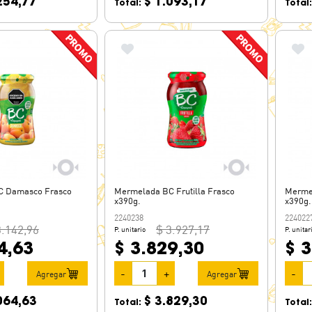
254,77
$ 1.093,17
Total:
Total
C Damasco Frasco
Mermelada BC Frutilla Frasco
Mermel
x390g.
x390g.
2240238
224022
3.142,96
$ 3.927,17
P. unitario
P. unitar
4,63
$ 3.829,30
$ 3
-
+
-
Agregar
Agregar
064,63
$ 3.829,30
Total:
Total