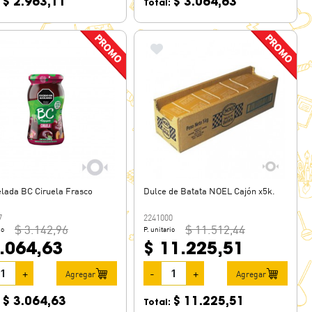
$ 2.963,11
$ 3.064,63
:
Total:
ada BC Ciruela Frasco
Dulce de Batata NOEL Cajón x5k.
7
2241000
$ 3.142,96
$ 11.512,44
io
P. unitario
.064,63
$ 11.225,51
+
-
+
Agregar
Agregar
$ 3.064,63
$ 11.225,51
:
Total: