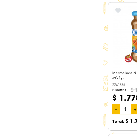
Mermelada N
x454g.
2241636
$ 
P. unitario
$ 1.77
-
+
$ 1.
Total: