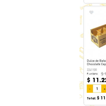
Dulce de Bat
Chocolate Caj
2241100
$ 
P. unitario
$ 11.2
-
+
$ 11
Total: