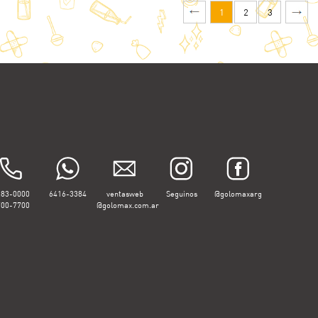
1
2
3
283-0000
6416-3384
ventasweb
Seguinos
@golomaxarg
700-7700
@golomax.com.ar