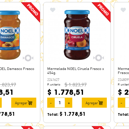
OEL Damasco Frasco
Mermelada NOEL Ciruela Frasco x
Merme
454g.
Frasco
2241627
224809
1.823,97
$ 1.823,97
P. unitario
P. unitar
8,51
$ 1.778,51
$ 2
-
+
-
Agregar
Agregar
778,51
$ 1.778,51
Total:
Total