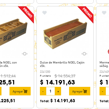
ata NOEL con
Dulce de Membrillo NOEL Cajón
Merme
ón x5k.
x5k.
x454g.
2241200
224163
11.512,44
$ 14.554,37
P. unitario
P. unitar
25,51
$ 14.191,63
$ 1
-
+
-
Agregar
Agregar
.225,51
$ 14.191,63
Total:
Total