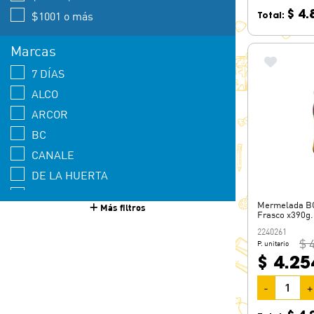
$ 4.
$1001 o más
Total:
Marcas
7 DÍAS
ALCO
ARCOR
BC
CANALE
DE LA HUERTA
DEC ALIMENTOS
Mermelada BC
Más filtros
EMETH
Frasco x390g.
2240261
ENTRENUTS
$ 
P. unitario
ESTANCIA EL PLACER
$ 4.25
FANTOCHE
-
+
FRUTAS DE LA HUERTA