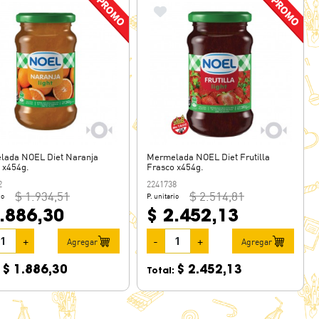
lada NOEL Diet Naranja
Mermelada NOEL Diet Frutilla
 x454g.
Frasco x454g.
2
2241738
$ 1.934,51
$ 2.514,81
io
P. unitario
.886,30
$ 2.452,13
+
-
+
Agregar
Agregar
$ 1.886,30
$ 2.452,13
:
Total: