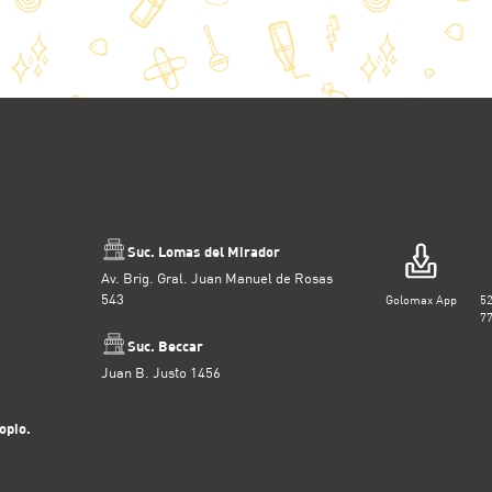
Suc. Lomas del Mirador
Av. Brig. Gral. Juan Manuel de Rosas
543
Golomax App
5
7
Suc. Beccar
Juan B. Justo 1456
opio.