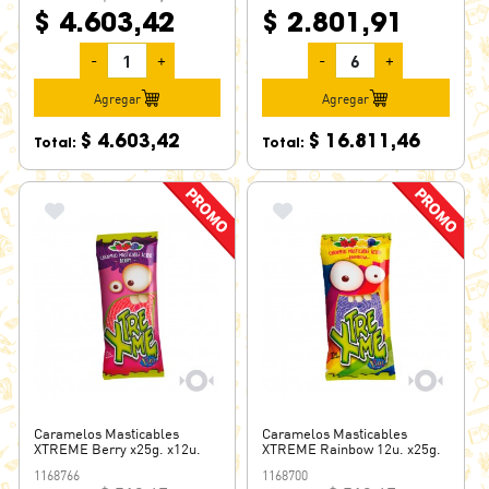
$ 4.603,42
$ 2.801,91
-
+
-
+
Agregar
Agregar
$ 4.603,42
$ 16.811,46
Total:
Total:
Caramelos Masticables
Caramelos Masticables
XTREME Berry x25g. x12u.
XTREME Rainbow 12u. x25g.
1168766
1168700