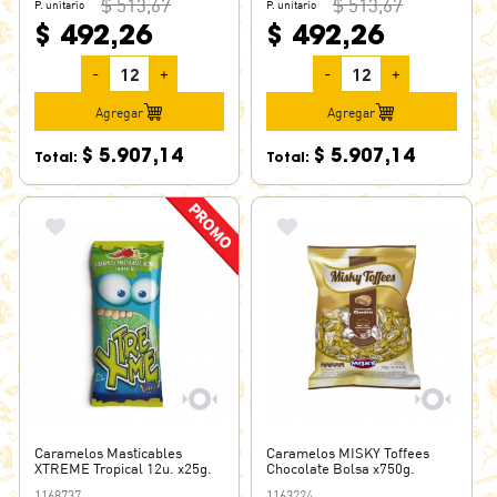
$ 513,67
$ 513,67
P. unitario
P. unitario
$ 492,26
$ 492,26
-
+
-
+
Agregar
Agregar
$ 5.907,14
$ 5.907,14
Total:
Total:
Caramelos Masticables
Caramelos MISKY Toffees
XTREME Tropical 12u. x25g.
Chocolate Bolsa x750g.
1168737
1163224