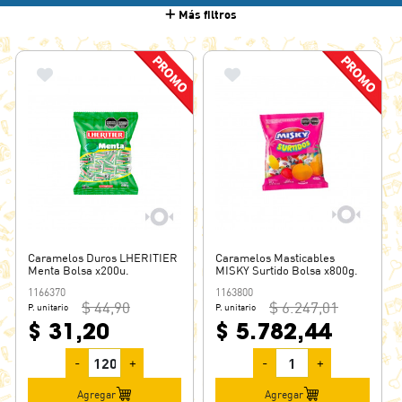
Más filtros
BUTTER TOFFEES
CHOPS
CIRCUS
CREAMIX
CREMINO
CREMOSITOS
CRISTAL
D.R.F.
DULCILAC
Caramelos Duros LHERITIER
FIERITA
Caramelos Masticables
Menta Bolsa x200u.
MISKY Surtido Bolsa x800g.
FLYNN PAFF
1166370
1163800
$ 44,90
$ 6.247,01
P. unitario
P. unitario
FRUTAL ARCOR
$ 31,20
$ 5.782,44
FULL MINT
FUN
-
+
-
+
GEORGALOS
Agregar
Agregar