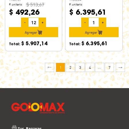
$ 513,67
P. unitario
P. unitario
$ 492,26
$ 6.395,61
-
+
-
+
Agregar
Agregar
$ 5.907,14
$ 6.395,61
Total:
Total:
1
2
3
4
...
7
Suc. Barracas