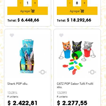
-
+
-
+
Agregar
Agregar
$ 6.448,66
$ 18.292,66
Total:
Total:
Shark POP x8u.
CATZ POP Sabor Tutti Frutti
x6u.
1242814
1242893
P. unitario
P. unitario
$ 2.422,81
$ 2.277,55