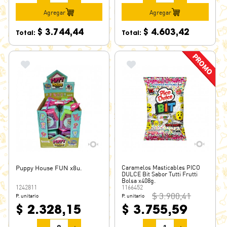
Agregar
Agregar
$ 3.744,44
$ 4.603,42
Total:
Total:
Puppy House FUN x8u.
Caramelos Masticables PICO
DULCE Bit Sabor Tutti Frutti
Bolsa x408g.
1242811
1166452
$ 3.900,41
P. unitario
P. unitario
$ 2.328,15
$ 3.755,59