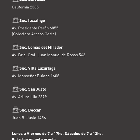
California 2385
Suc. Ituzaingó
Av. Presidente Perón 6855
(Colectora Acceso Oeste)
Suc. Lomas del Mirador
Av. Brig. Gral. Juan Manuel de Rosas 543
Suc. Villa Luzuriaga
Av. Monseñor Búfano 1608
Suc. San Justo
Av. Arturo Illia 2399
Suc. Beccar
Juan B. Justo 1456
Lunes a Viernes de 7 a 17hs. Sábados de 7 a 13hs.
Estacionamiento propio.