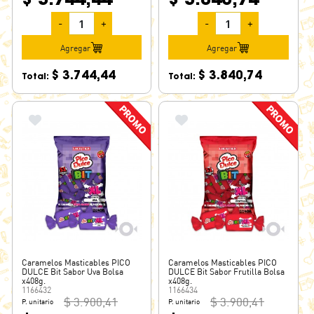
-
+
-
+
Agregar
Agregar
$ 3.744,44
$ 3.840,74
Total:
Total:
Caramelos Masticables PICO
Caramelos Masticables PICO
DULCE Bit Sabor Uva Bolsa
DULCE Bit Sabor Frutilla Bolsa
x408g.
x408g.
1166432
1166434
$ 3.900,41
$ 3.900,41
P. unitario
P. unitario