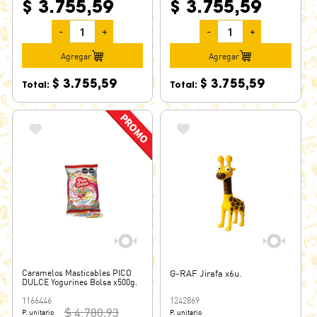
$ 3.755,59
$ 3.755,59
-
+
-
+
Agregar
Agregar
$ 3.755,59
$ 3.755,59
Total:
Total:
Caramelos Masticables PICO
G-RAF Jirafa x6u.
DULCE Yogurines Bolsa x500g.
1166446
1242869
$ 4.780,93
P. unitario
P. unitario