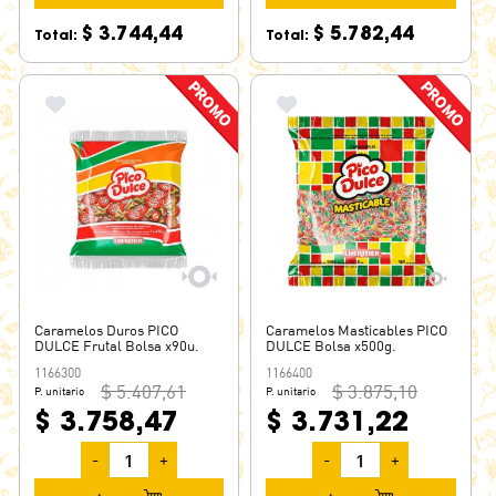
GRANJERO
$ 3.744,44
$ 5.782,44
Total:
Total:
KALFANY
KRIPS
LENGÜETAZO
LHERITIER
LIPO
LOTZA FIZZ
MARENGO
MEDIA HORA
MENTA CRISTAL
Caramelos Duros PICO
Caramelos Masticables PICO
MENTHOPLUS
DULCE Frutal Bolsa x90u.
DULCE Bolsa x500g.
MENTOS
1166300
1166400
$ 5.407,61
$ 3.875,10
P. unitario
P. unitario
MISKY
$ 3.758,47
$ 3.731,22
MOGUL
-
+
-
+
OPEN CANDY