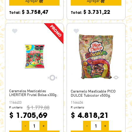
PALITOS DE LA SELVA
Agregar
Agregar
PICO DULCE
$ 3.758,47
$ 3.731,22
Total:
Total:
POP
SAPITO
SKITTLES
SUGUS
SUPER TATOO
TNT
VACA LECHERA
XTREME
YOGUS
Caramelos Masticables
Caramelo Masticable PICO
ZOO
LHERITIER Frutal Bolsa x300g.
DULCE Tubicolor x500g.
1166403
1166406
$ 1.779,88
P. unitario
P. unitario
$ 1.705,69
$ 4.818,21
-
+
-
+