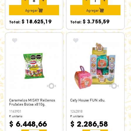
-
+
-
+
Agregar
Agregar
$ 18.625,19
$ 3.755,59
Total:
Total:
Caramelos MISKY Rellenos
Caty House FUN x8u.
Frutales Bolsa x810g.
1163901
1242818
P. unitario
P. unitario
$ 6.448,66
$ 2.286,58