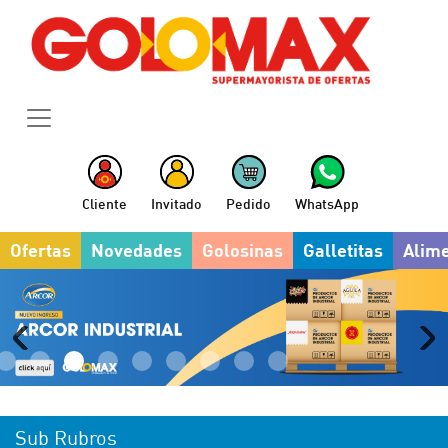
Cliente
Invitado
Pedido
WhatsApp
Ofertas
Novedades
Golosinas
Galletitas
Alim
Sub Rubros