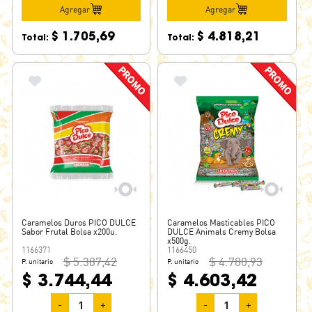
Agregar
Agregar
$ 1.705,69
$ 4.818,21
Total:
Total:
Caramelos Duros PICO DULCE
Caramelos Masticables PICO
Sabor Frutal Bolsa x200u.
DULCE Animals Cremy Bolsa
x500g.
1166371
1166450
$ 5.387,42
$ 4.780,93
P. unitario
P. unitario
$ 3.744,44
$ 4.603,42
-
+
-
+