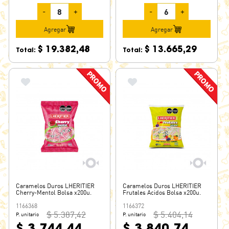
-
+
-
+
Agregar
Agregar
$ 19.382,48
$ 13.665,29
Total:
Total:
Caramelos Duros LHERITIER
Caramelos Duros LHERITIER
Cherry-Mentol Bolsa x200u.
Frutales Acidos Bolsa x200u.
1166368
1166372
$ 5.387,42
$ 5.404,14
P. unitario
P. unitario
$ 3.744,44
$ 3.840,74