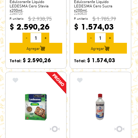
Edulcorante Liquido
Edulcorante Liquido
LEDESMA Cero Stevia
LEDESMA Cero Sucra
x200ml.
x200ml.
2260720
2260820
$ 2.938,75
$ 1.785,79
P. unitario
P. unitario
$ 2.590,26
$ 1.574,03
-
+
-
+
Agregar
Agregar
$ 2.590,26
$ 1.574,03
Total:
Total: