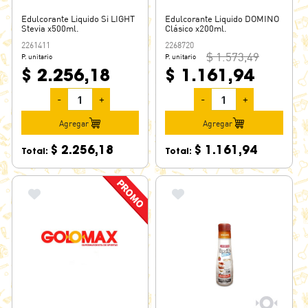
Edulcorante Liquido Si LIGHT
Edulcorante Liquido DOMINO
Stevia x500ml.
Clásico x200ml.
2261411
2268720
$ 1.573,49
P. unitario
P. unitario
$ 2.256,18
$ 1.161,94
-
+
-
+
Agregar
Agregar
$ 2.256,18
$ 1.161,94
Total:
Total: