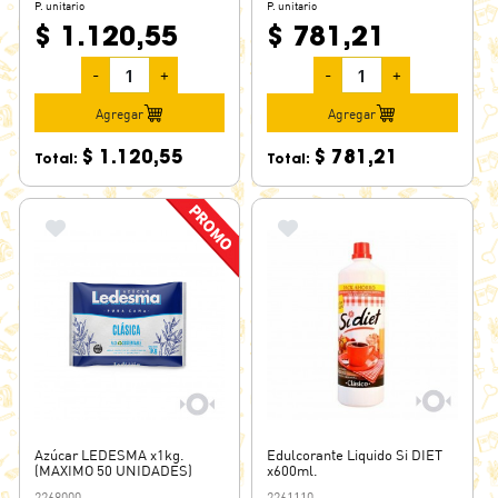
P. unitario
P. unitario
$ 1.120,55
$ 781,21
-
+
-
+
Agregar
Agregar
$ 1.120,55
$ 781,21
Total:
Total:
Azúcar LEDESMA x1kg.
Edulcorante Liquido Si DIET
(MAXIMO 50 UNIDADES)
x600ml.
2268000
2261110