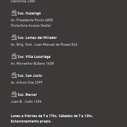
California 2385
Suc. Ituzaingó
Av. Presidente Perón 6855
(Colectora Acceso Oeste)
Suc. Lomas del Mirador
Av. Brig. Gral. Juan Manuel de Rosas 543
Suc. Villa Luzuriaga
Av. Monseñor Búfano 1608
Suc. San Justo
Av. Arturo Illia 2399
Suc. Beccar
Juan B. Justo 1456
Lunes a Viernes de 7 a 17hs. Sábados de 7 a 13hs.
Estacionamiento propio.