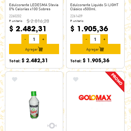
Edulcorante LEDESMA Stevia
Edulcorante Liquido Si LIGHT
0% Calorías x100 Sobres
Clásico x500ml.
2260202
2261409
$ 2.816,28
P. unitario
P. unitario
$ 2.482,31
$ 1.905,36
-
+
-
+
Agregar
Agregar
$ 2.482,31
$ 1.905,36
Total:
Total: