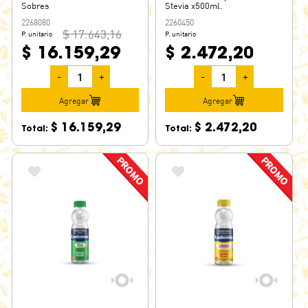
Sobres
Stevia x500ml.
2268080
2260450
$ 17.643,16
P. unitario
P. unitario
$ 16.159,29
$ 2.472,20
-
+
-
+
Agregar
Agregar
$ 16.159,29
$ 2.472,20
Total:
Total: