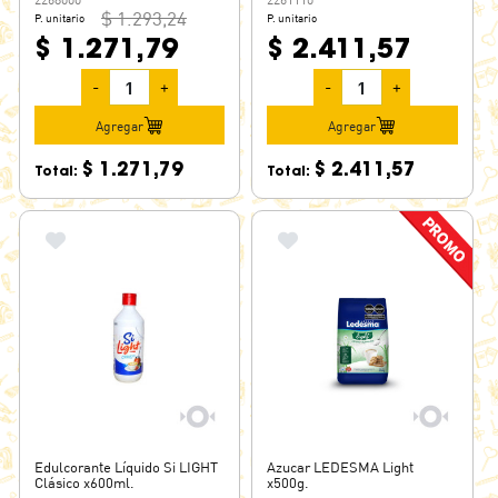
$ 1.293,24
P. unitario
P. unitario
$ 1.271,79
$ 2.411,57
-
+
-
+
Agregar
Agregar
$ 1.271,79
$ 2.411,57
Total:
Total:
Edulcorante Líquido Si LIGHT
Azucar LEDESMA Light
Clásico x600ml.
x500g.