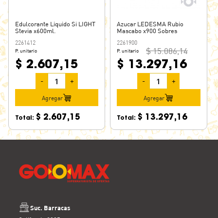
Edulcorante Liquido Si LIGHT
Azucar LEDESMA Rubio
Stevia x600ml.
Mascabo x900 Sobres
2261412
2261900
$ 15.086,14
P. unitario
P. unitario
$ 2.607,15
$ 13.297,16
-
+
-
+
Agregar
Agregar
$ 2.607,15
$ 13.297,16
Total:
Total:
Suc. Barracas