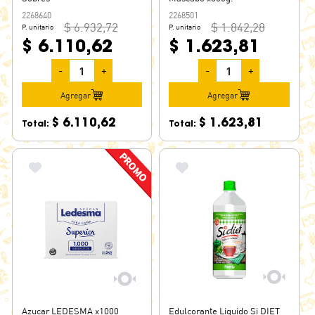
2268640
2268501
$ 6.932,72
$ 1.842,28
P. unitario
P. unitario
$ 6.110,62
$ 1.623,81
-
+
-
+
Agregar
Agregar
$ 6.110,62
$ 1.623,81
Total:
Total:
Azucar LEDESMA x1000
Edulcorante Liquido Si DIET