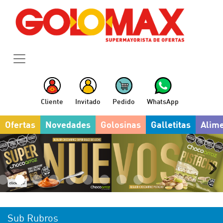
Cliente
Invitado
Pedido
WhatsApp
Ofertas
Novedades
Golosinas
Galletitas
Alim
Sub Rubros