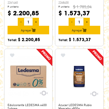
2261460
2268400
$ 1.785,04
P. unitario
P. unitario
$ 2.200,85
$ 1.573,37
-
+
-
+
Agregar
Agregar
$ 2.200,85
$ 1.573,37
Total:
Total:
Edulcorante LEDESMA x400
Azucar LEDESMA Rubio
Sobres
Mascabo x800g.