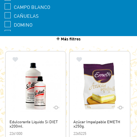
CAMPO BLANCO
CAÑUELAS
DOMINO
EL POCILLO
Más filtros
EMETH
HILERET
LA PARMESANA
LEDESMA
SI DIET
SI LIGHT
Edulcorante Liquido Si DIET
Azúcar Impalpable EMETH
x200ml.
x250g.
2261000
2265225