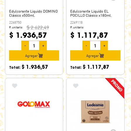
Edulcorante Liquido DOMINO
Edulcorante Liquido EL
Clásico x500ml.
POCILLO Clásico x180ml.
2268750
2269118
$ 2.622,49
P. unitario
P. unitario
$ 1.936,57
$ 1.117,87
-
+
-
+
Agregar
Agregar
$ 1.936,57
$ 1.117,87
Total:
Total: