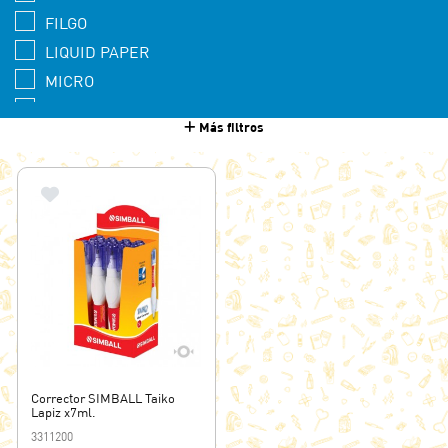
FILGO
LIQUID PAPER
MICRO
PAPER MATE
Más filtros
PELIKAN
SIMBALL
SIPA
TAIKO
Corrector SIMBALL Taiko
Lapiz x7ml.
3311200