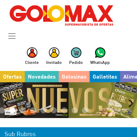
Cliente
Invitado
Pedido
WhatsApp
Ofertas
Novedades
Golosinas
Galletitas
Alim
Sub Rubros