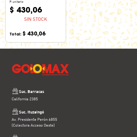
P. unitario
$ 430,06
SIN STOCK
$ 430,06
Total:
Suc. Barracas
California 2385
Suc. Ituzaingó
Av. Presidente Perón 6855
(Colectora Acceso Oeste)