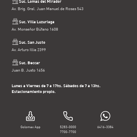
Suc. Lomas del Mirador
Av. Brig. Gral. Juan Manuel de Rosas 543
Suc. Villa Luzuriaga
Av. Monseñor Búfano 1608
Suc. San Justo
Av. Arturo Illia 2399
Suc. Beccar
Juan B. Justo 1456
Lunes a Viernes de 7 a 17hs. Sábados de 7 a 13hs.
Estacionamiento propio.
Golomax App
5283-0000
6416-3384
7700-7700