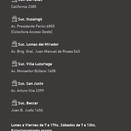
California 2385
Suc. Ituzaingó
Av. Presidente Perón 6855
(Colectora Acceso Oeste)
Suc. Lomas del Mirador
Av. Brig. Gral. Juan Manuel de Rosas 543
Suc. Villa Luzuriaga
Av. Monseñor Búfano 1608
Suc. San Justo
Av. Arturo Illia 2399
Suc. Beccar
Juan B. Justo 1456
Lunes a Viernes de 7 a 17hs. Sábados de 7 a 13hs.
Estacionamiento propio.