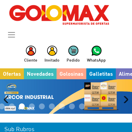
Cliente
Invitado
Pedido
WhatsApp
Ofertas
Novedades
Golosinas
Galletitas
Alim
Sub Rubros