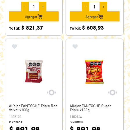
-
+
-
+
Agregar
Agregar
$ 821,37
$ 608,93
Total:
Total:
Alfajor FANTOCHE Triple Red
Alfajor FANTOCHE Super
Velvet x100g.
Triple x100g.
1102126
1102164
P. unitario
P. unitario
$ 891,98
$ 891,98