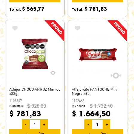
FULL MANÍ
$ 565,77
$ 781,83
Total:
Total:
GENIO
GOAT
GRANDIOSO
GRANDOTE
GUAYMALLEN
HAEDO
HAMLET
JORGELIN
JORGITO
Alfajor CHOCO ARROZ Marroc
Alfajorcito FANTOCHE Mini
JUANA LA LOCA
x22g.
Negro x6u.
JUANOTE
1108867
1102463
$ 828,00
$ 1.732,40
P. unitario
P. unitario
LA ALDEA
$ 781,83
$ 1.664,50
MANTECOL
-
+
-
+
MARLEY