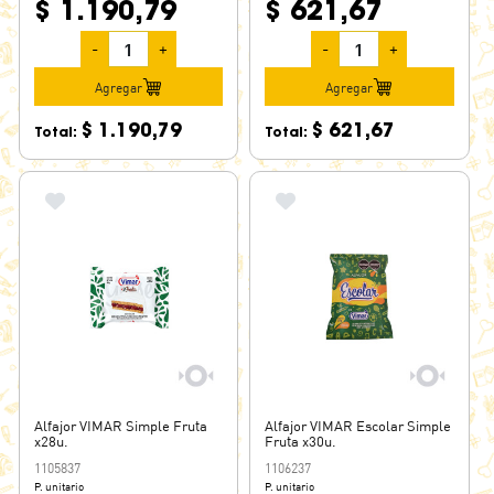
$ 1.190,79
$ 621,67
-
+
-
+
Agregar
Agregar
$ 1.190,79
$ 621,67
Total:
Total:
Alfajor VIMAR Simple Fruta
Alfajor VIMAR Escolar Simple
x28u.
Fruta x30u.
1105837
1106237
P. unitario
P. unitario