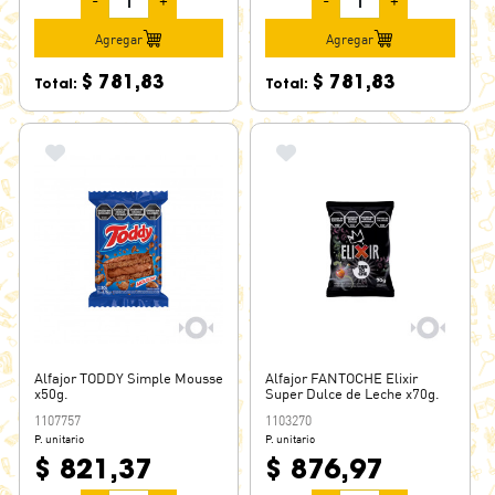
-
+
-
+
Agregar
Agregar
$ 781,83
$ 781,83
Total:
Total:
Alfajor TODDY Simple Mousse
Alfajor FANTOCHE Elixir
x50g.
Super Dulce de Leche x70g.
1107757
1103270
P. unitario
P. unitario
$ 821,37
$ 876,97