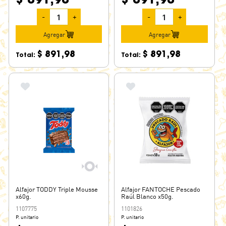
-
+
-
+
Agregar
Agregar
$ 891,98
$ 891,98
Total:
Total:
Alfajor TODDY Triple Mousse
Alfajor FANTOCHE Pescado
x60g.
Raúl Blanco x50g.
1107775
1101826
P. unitario
P. unitario