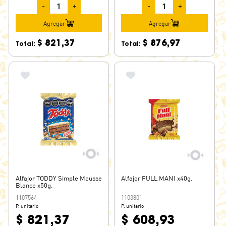
-
+
-
+
Agregar
Agregar
$ 821,37
$ 876,97
Total:
Total:
Alfajor TODDY Simple Mousse
Alfajor FULL MANI x40g.
Blanco x50g.
1107564
1103801
P. unitario
P. unitario
$ 821,37
$ 608,93