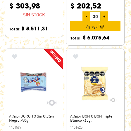
$ 303,98
$ 202,52
SIN STOCK
-
+
Agregar
$ 8.511,31
Total:
$ 6.075,64
Total:
Alfajor JORGITO Sin Gluten
Alfajor BON O BON Triple
Negro x50g.
Blanco x60g.
1101599
1101425