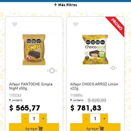
Más filtros
BARRIGON
BNB
BON O BON
CACHAFAZ
CAPRICHO
CHOCO ARROZ
CHOCO CRUNCH
CHOCO FAN
CHOCOLINAS
Alfajor FANTOCHE Simple
COFLER
Alfajor CHOCO ARROZ Limón
Night x50g.
x22g.
COFLER BLOCK
1103263
1108854
$ 828,00
P. unitario
P. unitario
DOLCHE PATAGONIA
$ 565,77
$ 781,83
EL MOROCHO
FANTOCHE
-
+
-
+
FULBITO
Agregar
Agregar