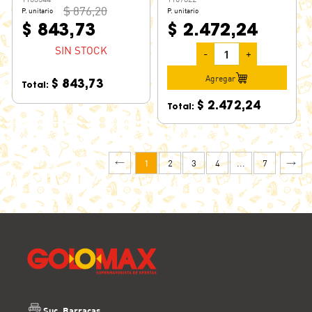
$ 876,20
P. unitario
P. unitario
$ 843,73
$ 2.472,24
SIN STOCK
-
+
Agregar
$ 843,73
Total:
$ 2.472,24
Total:
1
2
3
4
...
7
Suc. Barracas