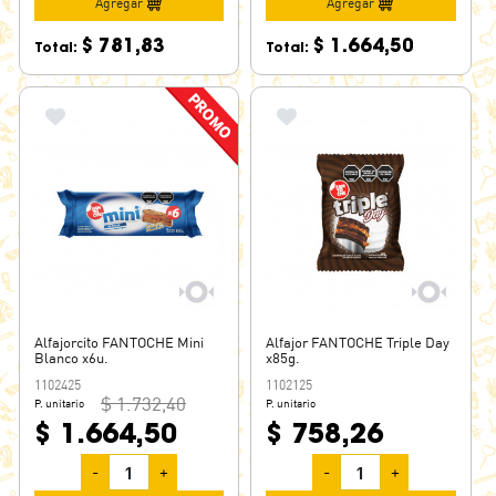
MIKO
Agregar
Agregar
MOGY
$ 781,83
$ 1.664,50
Total:
Total:
NEVARES
OREO
PEPITOS
POLVORITA
PUNTA BALLENA
RASTA
SER
SIN CULPA
SMACK
Alfajorcito FANTOCHE Mini
Alfajor FANTOCHE Triple Day
TATIN
Blanco x6u.
x85g.
1102425
TERRABUSI
1102125
$ 1.732,40
P. unitario
P. unitario
TODDY
$ 1.664,50
$ 758,26
TOFI
-
+
-
+
TRASSENS