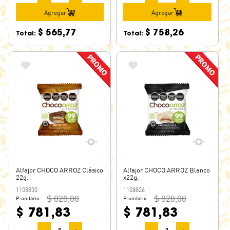
Agregar
Agregar
$ 565,77
$ 758,26
Total:
Total:
Alfajor CHOCO ARROZ Clásico
Alfajor CHOCO ARROZ Blanco
22g.
x22g.
1108830
1108826
$ 828,00
$ 828,00
P. unitario
P. unitario
$ 781,83
$ 781,83