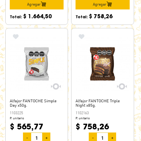
Agregar
Agregar
TRI SHOT
TUKI
$ 1.664,50
$ 758,26
Total:
Total:
VALENTE
VAUQUITA
VIMAR
ZUCOA
Alfajor FANTOCHE Simple
Alfajor FANTOCHE Triple
Day x50g.
Night x85g.
1103225
1102163
P. unitario
P. unitario
$ 565,77
$ 758,26
-
+
-
+