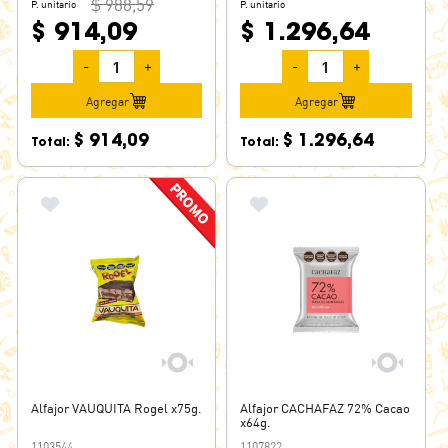
$ 988,59
P. unitario
P. unitario
$ 914,09
$ 1.296,64
-
+
-
+
Agregar
Agregar
$ 914,09
$ 1.296,64
Total:
Total:
Alfajor VAUQUITA Rogel x75g.
Alfajor CACHAFAZ 72% Cacao
x64g.
1103544
1107822