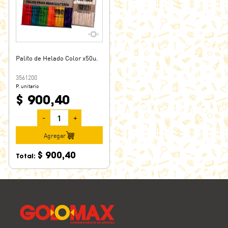
Palito de Helado Color x50u.
3561200
P. unitario
$ 900,40
-
+
Agregar
$ 900,40
Total: