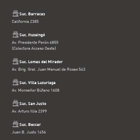
Suc. Barracas
California 2385
Suc. Ituzaingó
Av. Presidente Perón 6855
(Colectora Acceso Oeste)
Suc. Lomas del Mirador
Av. Brig. Gral. Juan Manuel de Rosas 543
Suc. Villa Luzuriaga
Av. Monseñor Búfano 1608
Suc. San Justo
Av. Arturo Illia 2399
Suc. Beccar
Juan B. Justo 1456