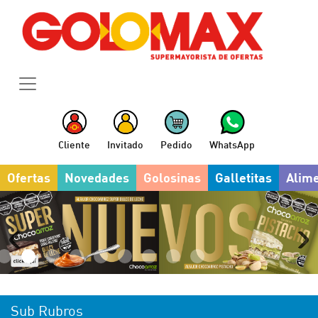
Cliente
Invitado
Pedido
WhatsApp
Ofertas
Novedades
Golosinas
Galletitas
Alim
Sub Rubros