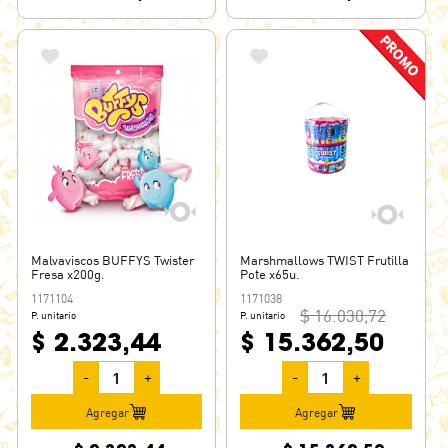
Malvaviscos BUFFYS Twister
Marshmallows TWIST Frutilla
Fresa x200g.
Pote x65u.
1171104
1171038
$ 16.030,72
P. unitario
P. unitario
$ 2.323,44
$ 15.362,50
-
+
-
+
Agregar
Agregar