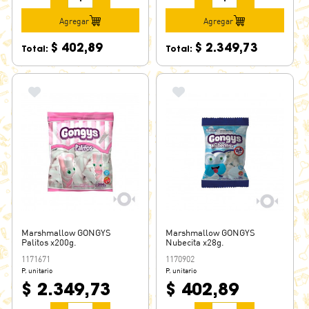
Agregar
Agregar
$ 402,89
$ 2.349,73
Total:
Total:
Marshmallow GONGYS
Marshmallow GONGYS
Palitos x200g.
Nubecita x28g.
1171671
1170902
P. unitario
P. unitario
$ 2.349,73
$ 402,89