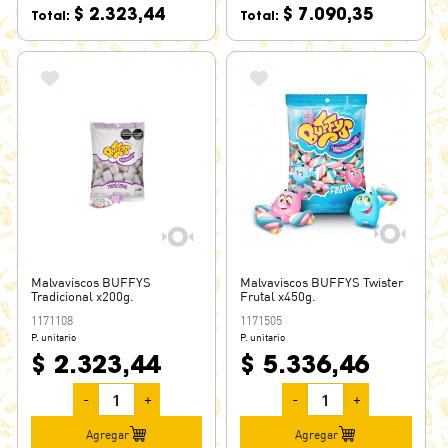
$ 2.323,44
$ 7.090,35
Total:
Total:
Malvaviscos BUFFYS
Malvaviscos BUFFYS Twister
Tradicional x200g.
Frutal x450g.
1171108
1171505
P. unitario
P. unitario
$ 2.323,44
$ 5.336,46
-
+
-
+
Agregar
Agregar