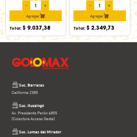
-
+
-
+
Agregar
Agregar
$ 9.037,38
$ 2.349,73
Total:
Total:
Suc. Barracas
California 2385
Suc. Ituzaingó
Av. Presidente Perón 6855
(Colectora Acceso Oeste)
Suc. Lomas del Mirador