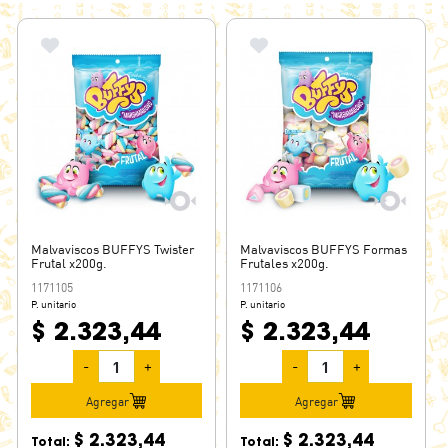
Malvaviscos BUFFYS Twister
Malvaviscos BUFFYS Formas
Frutal x200g.
Frutales x200g.
1171105
1171106
P. unitario
P. unitario
$ 2.323,44
$ 2.323,44
-
+
-
+
Agregar
Agregar
$ 2.323,44
$ 2.323,44
Total:
Total: