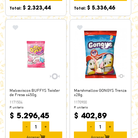
$ 2.323,44
$ 5.336,46
Total:
Total:
Malvaviscos BUFFYS Twister
Marshmallow GONGYS Trenza
de Fresa x450g.
x28g.
1171504
1170900
P. unitario
P. unitario
$ 5.296,45
$ 402,89
-
+
-
+
Agregar
Agregar