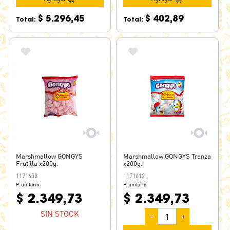
$ 5.296,45
$ 402,89
Total:
Total:
Marshmallow GONGYS
Marshmallow GONGYS Trenza
Frutilla x200g.
x200g.
1171638
1171612
P. unitario
P. unitario
$ 2.349,73
$ 2.349,73
SIN STOCK
-
+