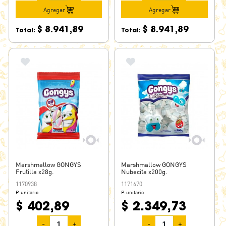
Agregar
Agregar
$ 8.941,89
$ 8.941,89
Total:
Total:
Marshmallow GONGYS
Marshmallow GONGYS
Frutilla x28g.
Nubecita x200g.
1170938
1171670
P. unitario
P. unitario
$ 402,89
$ 2.349,73
-
+
-
+