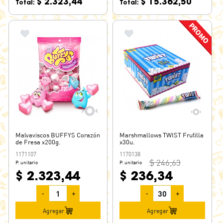
$ 2.323,44
$ 15.362,50
Total:
Total:
Malvaviscos BUFFYS Corazón
Marshmallows TWIST Frutilla
de Fresa x200g.
x30u.
1171107
1170138
$ 246,63
P. unitario
P. unitario
$ 2.323,44
$ 236,34
-
+
-
+
Agregar
Agregar