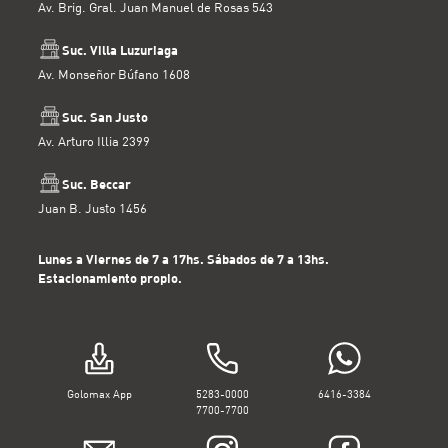
Av. Brig. Gral. Juan Manuel de Rosas 543
Suc. Villa Luzuriaga
Av. Monseñor Búfano 1608
Suc. San Justo
Av. Arturo Illia 2399
Suc. Beccar
Juan B. Justo 1456
Lunes a Viernes de 7 a 17hs. Sábados de 7 a 13hs.
Estacionamiento propio.
Golomax App
5283-0000
6416-3384
7700-7700