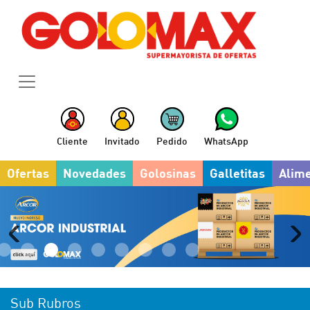
Cliente
Invitado
Pedido
WhatsApp
Ofertas
Novedades
Golosinas
Galletitas
Alim
Sub Rubros