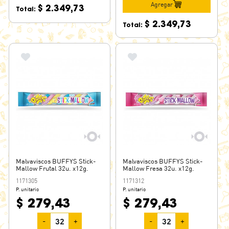
Agregar
$ 2.349,73
Total:
$ 2.349,73
Total:
Malvaviscos BUFFYS Stick-
Malvaviscos BUFFYS Stick-
Mallow Frutal 32u. x12g.
Mallow Fresa 32u. x12g.
1171305
1171312
P. unitario
P. unitario
$ 279,43
$ 279,43
-
+
-
+