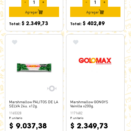
-
+
-
+
Agregar
Agregar
$ 2.349,73
$ 402,89
Total:
Total:
Marshmallow PALITOS DE LA
Marshmallow GONGYS
SELVA 24u. x12g.
Vainilla x200g.
1165328
1171682
P. unitario
P. unitario
$ 9.037,38
$ 2.349,73