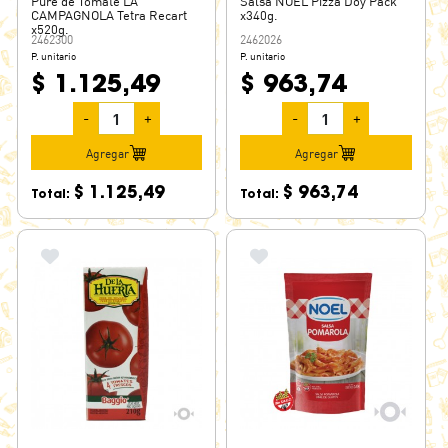
Puré de Tomate LA
Salsa NOEL Pizza Doy Pack
CAMPAGNOLA Tetra Recart
x340g.
x520g.
2462300
2462026
P. unitario
P. unitario
$ 1.125,49
$ 963,74
-
+
-
+
Agregar
Agregar
$ 1.125,49
$ 963,74
Total:
Total: