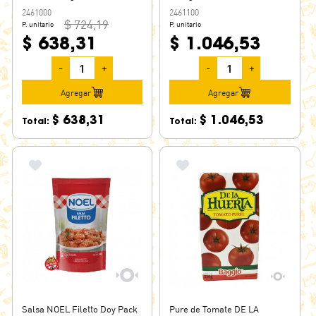
2461000
2461100
$ 724,19
P. unitario
P. unitario
$ 638,31
$ 1.046,53
-
+
-
+
Agregar
Agregar
$ 638,31
$ 1.046,53
Total:
Total:
Salsa NOEL Filetto Doy Pack
Pure de Tomate DE LA