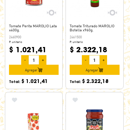
Tomate Perita MAROLIO Lata
Tomate Triturado MAROLIO
x400g.
Botella x960g.
2460900
2461500
P. unitario
P. unitario
$ 1.021,41
$ 2.322,18
-
+
-
+
Agregar
Agregar
$ 1.021,41
$ 2.322,18
Total:
Total: