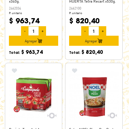
x340g.
HUERTA Tetra Recart x530g.
2462034
2462100
P. unitario
P. unitario
$ 963,74
$ 820,40
-
+
-
+
Agregar
Agregar
$ 963,74
$ 820,40
Total:
Total: