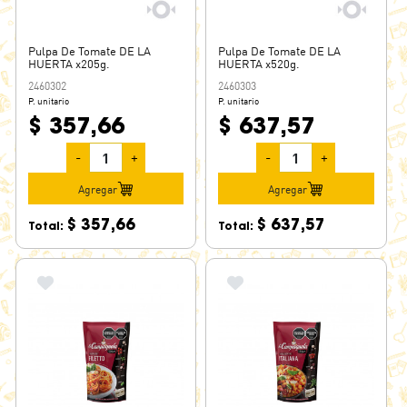
Pulpa De Tomate DE LA
Pulpa De Tomate DE LA
HUERTA x205g.
HUERTA x520g.
2460302
2460303
P. unitario
P. unitario
$ 357,66
$ 637,57
-
+
-
+
Agregar
Agregar
$ 357,66
$ 637,57
Total:
Total: