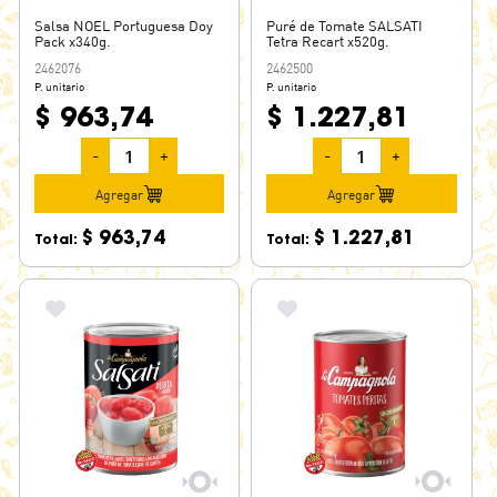
Salsa NOEL Portuguesa Doy
Puré de Tomate SALSATI
Pack x340g.
Tetra Recart x520g.
2462076
2462500
P. unitario
P. unitario
$ 963,74
$ 1.227,81
-
+
-
+
Agregar
Agregar
$ 963,74
$ 1.227,81
Total:
Total: