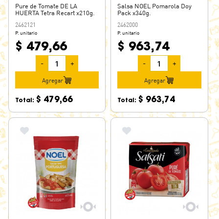
Pure de Tomate DE LA
Salsa NOEL Pomarola Doy
HUERTA Tetra Recart x210g.
Pack x340g.
2462121
2462000
P. unitario
P. unitario
$ 479,66
$ 963,74
-
+
-
+
Agregar
Agregar
$ 479,66
$ 963,74
Total:
Total: