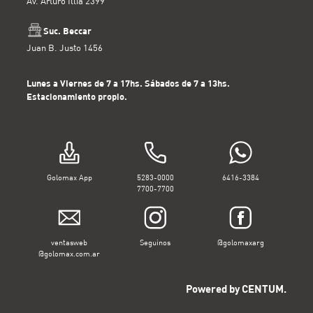
Av. Arturo Illia 2399
Suc. Beccar
Juan B. Justo 1456
Lunes a Viernes de 7 a 17hs. Sábados de 7 a 13hs.
Estacionamiento propio.
Golomax App
5283-0000
6416-3384
7700-7700
ventasweb
Seguinos
@golomaxarg
@golomax.com.ar
Powered by CENTUM.