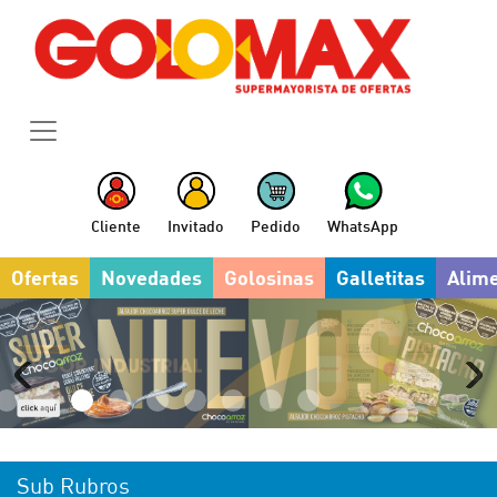
Cliente
Invitado
Pedido
WhatsApp
Ofertas
Novedades
Golosinas
Galletitas
Alim
Sub Rubros