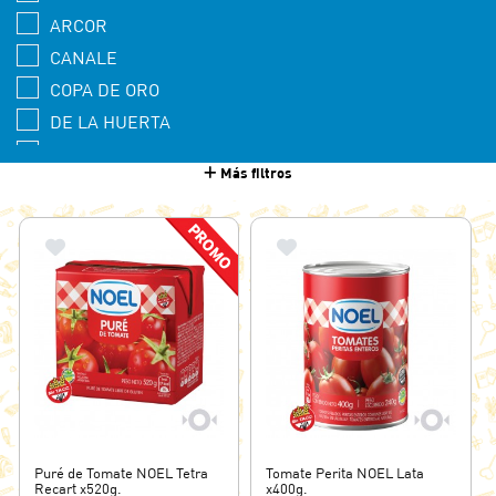
ARCOR
CANALE
COPA DE ORO
DE LA HUERTA
INCA
Más filtros
LA CAMPAGNOLA
LA MINUCHA
MAROLIO
MOLTO
NOEL
SALSATI
Puré de Tomate NOEL Tetra
Tomate Perita NOEL Lata
Recart x520g.
x400g.