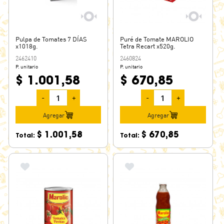
Pulpa de Tomates 7 DÍAS
Puré de Tomate MAROLIO
x1018g.
Tetra Recart x520g.
2462410
2460824
P. unitario
P. unitario
$ 1.001,58
$ 670,85
-
+
-
+
Agregar
Agregar
$ 1.001,58
$ 670,85
Total:
Total: