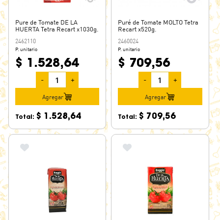
Pure de Tomate DE LA
Puré de Tomate MOLTO Tetra
HUERTA Tetra Recart x1030g.
Recart x520g.
2462110
2460024
P. unitario
P. unitario
$ 1.528,64
$ 709,56
-
+
-
+
Agregar
Agregar
$ 1.528,64
$ 709,56
Total:
Total: