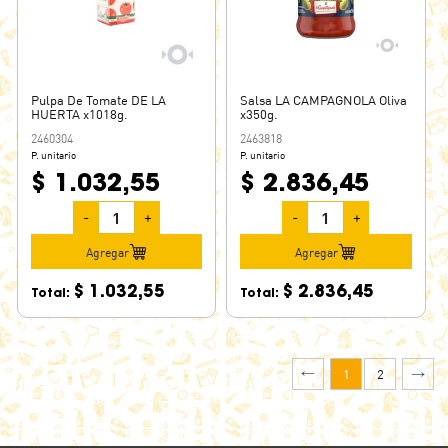
Pulpa De Tomate DE LA
Salsa LA CAMPAGNOLA Oliva
HUERTA x1018g.
x350g.
2460304
2463818
P. unitario
P. unitario
$ 1.032,55
$ 2.836,45
-
+
-
+
Agregar
Agregar
$ 1.032,55
$ 2.836,45
Total:
Total:
1
2