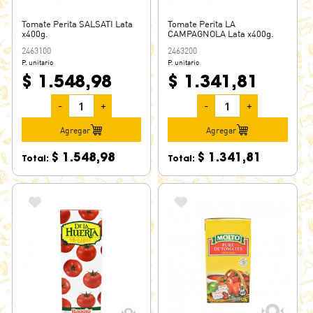
Tomate Perita SALSATI Lata
Tomate Perita LA
x400g.
CAMPAGNOLA Lata x400g.
2463100
2463200
P. unitario
P. unitario
$ 1.548,98
$ 1.341,81
-
+
-
+
Agregar
Agregar
$ 1.548,98
$ 1.341,81
Total:
Total: