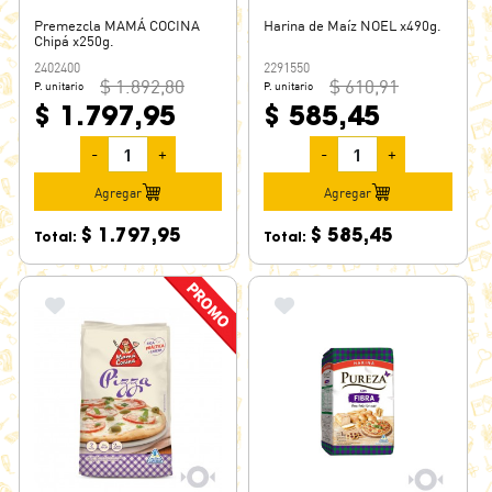
Premezcla MAMÁ COCINA
Harina de Maíz NOEL x490g.
Chipá x250g.
2402400
2291550
$ 1.892,80
$ 610,91
P. unitario
P. unitario
$ 1.797,95
$ 585,45
-
+
-
+
Agregar
Agregar
$ 1.797,95
$ 585,45
Total:
Total: