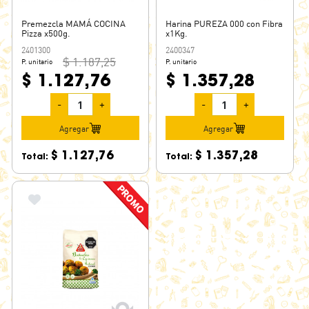
Premezcla MAMÁ COCINA
Harina PUREZA 000 con Fibra
Pizza x500g.
x1Kg.
2401300
2400347
$ 1.187,25
P. unitario
P. unitario
$ 1.127,76
$ 1.357,28
-
+
-
+
Agregar
Agregar
$ 1.127,76
$ 1.357,28
Total:
Total: