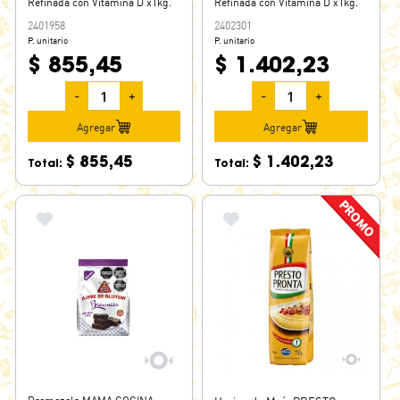
Refinada con Vitamina D x1kg.
Refinada con Vitamina D x1kg.
2401958
2402301
P. unitario
P. unitario
$ 855,45
$ 1.402,23
-
+
-
+
Agregar
Agregar
$ 855,45
$ 1.402,23
Total:
Total: