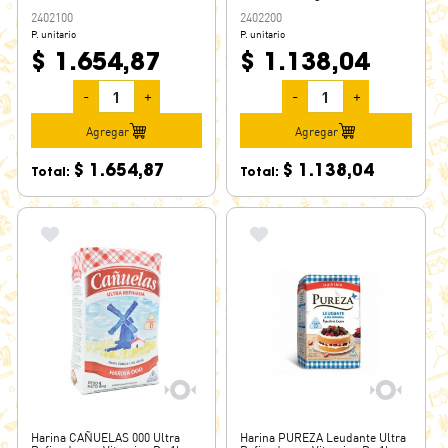
2402100
2402200
P. unitario
P. unitario
$ 1.654,87
$ 1.138,04
-
+
-
+
Agregar
Agregar
$ 1.654,87
$ 1.138,04
Total:
Total:
Harina CAÑUELAS 000 Ultra
Harina PUREZA Leudante Ultra