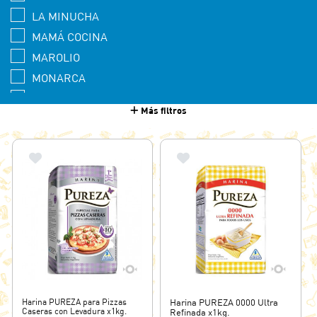
LA MINUCHA
MAMÁ COCINA
MAROLIO
MONARCA
NOEL
Más filtros
PRESTO PRONTA
PUREZA
QUAKER
SAN AGUSTÍN
Harina PUREZA para Pizzas
Harina PUREZA 0000 Ultra
Caseras con Levadura x1kg.
Refinada x1kg.