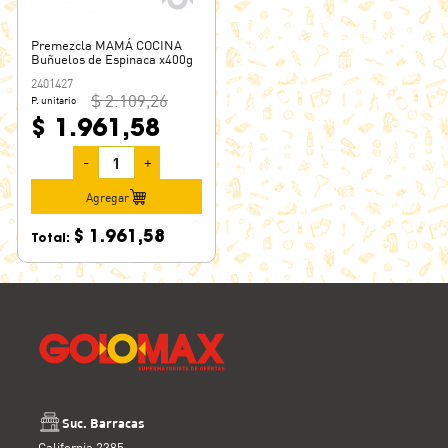
Premezcla MAMÁ COCINA
Buñuelos de Espinaca x400g
2401427
$ 2.109,26
P. unitario
$ 1.961,58
-
+
Agregar
$ 1.961,58
Total:
Suc. Barracas
California 2385