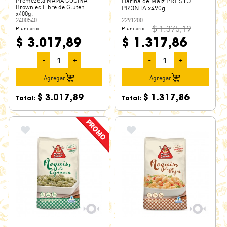
Premezcla MAMA COCINA
Harina de Maíz PRESTO
Brownies Libre de Gluten
PRONTA x490g.
x400g.
2400540
2291200
$ 1.375,19
P. unitario
P. unitario
$ 3.017,89
$ 1.317,86
-
+
-
+
Agregar
Agregar
$ 3.017,89
$ 1.317,86
Total:
Total: