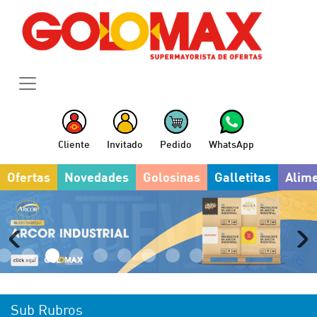
Cliente
Invitado
Pedido
WhatsApp
Ofertas
Novedades
Golosinas
Galletitas
Alim
Sub Rubros