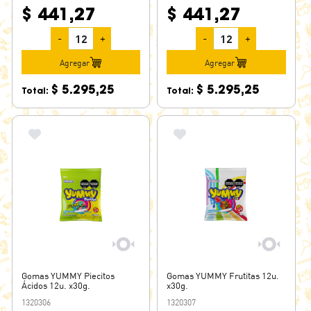
$ 441,27
$ 441,27
-
+
-
+
Agregar
Agregar
$ 5.295,25
$ 5.295,25
Total:
Total:
Gomas YUMMY Piecitos
Gomas YUMMY Frutitas 12u.
Ácidos 12u. x30g.
x30g.
1320306
1320307