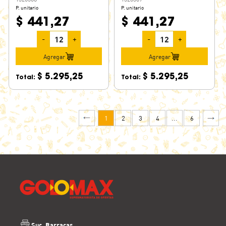
P. unitario
P. unitario
$ 441,27
$ 441,27
-
+
-
+
Agregar
Agregar
$ 5.295,25
$ 5.295,25
Total:
Total:
1
2
3
4
...
6
Suc. Barracas