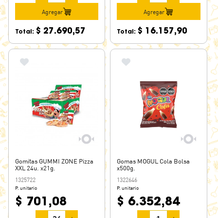
Agregar
Agregar
$ 27.690,57
$ 16.157,90
Total:
Total:
Gomitas GUMMI ZONE Pizza
Gomas MOGUL Cola Bolsa
XXL 24u. x21g.
x500g.
1325722
1322646
P. unitario
P. unitario
$ 701,08
$ 6.352,84