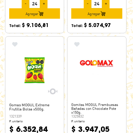
-
+
-
+
Agregar
Agregar
$ 9.106,81
$ 5.074,97
Total:
Total:
Gomas MOGUL Extreme
Gomitas MOGUL Frambuesas
Bañadas con Chocolate Pote
Frutilla Bolsa x500g.
x150g.
1321339
1325832
P. unitario
P. unitario
$ 6.352,84
$ 3.947,05