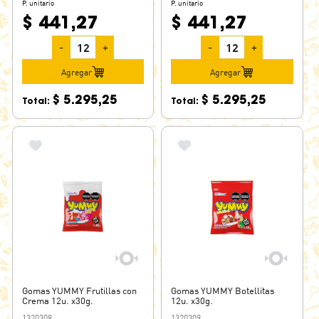
P. unitario
P. unitario
$ 441,27
$ 441,27
-
+
-
+
Agregar
Agregar
$ 5.295,25
$ 5.295,25
Total:
Total:
Gomas YUMMY Frutillas con
Gomas YUMMY Botellitas
Crema 12u. x30g.
12u. x30g.
1320308
1320309