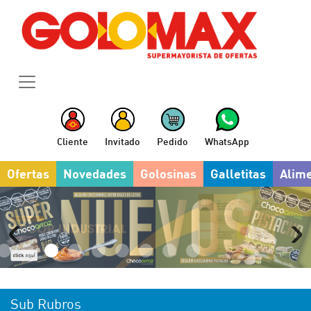
Cliente
Invitado
Pedido
WhatsApp
Ofertas
Novedades
Golosinas
Galletitas
Alim
Sub Rubros