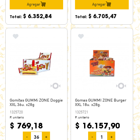
Agregar
Agregar
$ 6.352,84
$ 6.705,47
Total:
Total:
Gomitas GUMMi ZONE Doggie
Gomas GUMMI ZONE Burger
XXL 36u. x28g
XXL 18u. x28g.
1325720
1325721
P. unitario
P. unitario
$ 769,18
$ 16.157,90
-
+
-
+