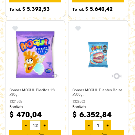
$ 5.392,53
$ 5.640,42
Total:
Total:
Gomas MOGUL Piecitos 12u.
Gomas MOGUL Dientes Bolsa
x30g.
x500g.
1321505
1326502
P. unitario
P. unitario
$ 470,04
$ 6.352,84
-
+
-
+