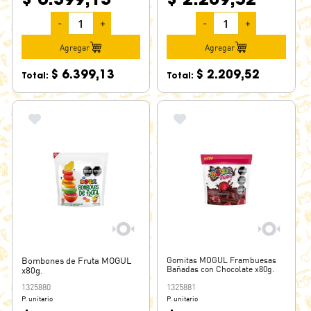
-
+
-
+
Agregar
Agregar
$ 6.399,13
$ 2.209,52
Total:
Total:
Bombones de Fruta MOGUL
Gomitas MOGUL Frambuesas
Bañadas con Chocolate x80g.
x80g.
1325880
1325881
P. unitario
P. unitario