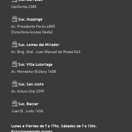
California 2385
Suc. Ituzaingó
Av. Presidente Perón 6855
(Colectora Acceso Oeste)
Suc. Lomas del Mirador
Av. Brig. Gral. Juan Manuel de Rosas 543
Suc. Villa Luzuriaga
Av. Monseñor Búfano 1608
Suc. San Justo
Av. Arturo Illia 2399
Suc. Beccar
Juan B. Justo 1456
Lunes a Viernes de 7 a 17hs. Sábados de 7 a 13hs.
Estacionamiento propio.