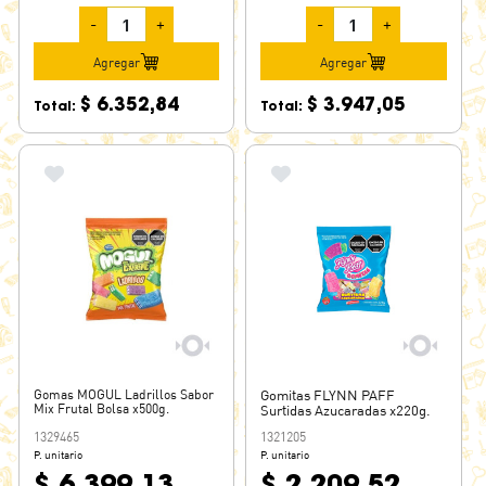
-
+
-
+
Agregar
Agregar
$ 6.352,84
$ 3.947,05
Total:
Total:
Gomas MOGUL Ladrillos Sabor
Gomitas FLYNN PAFF
Mix Frutal Bolsa x500g.
Surtidas Azucaradas x220g.
1329465
1321205
P. unitario
P. unitario
$ 6.399,13
$ 2.209,52