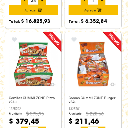
-
+
-
+
Agregar
Agregar
$ 16.825,93
$ 6.352,84
Total:
Total:
Gomitas GUMMI ZONE Pizza
Gomas GUMMI ZONE Burger
x24u.
x24u.
1325702
1325701
$ 395,96
$ 220,66
P. unitario
P. unitario
$ 379,45
$ 211,46