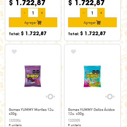
$ 1.722,87
$ 1.722,87
-
+
-
+
Agregar
Agregar
$ 1.722,87
$ 1.722,87
Total:
Total:
Gomas YUMMY Moritas 12u.
Gomas YUMMY Ositos Ácidos
x30g.
12u. x30g.
1320304
1320305
P. unitario
P. unitario