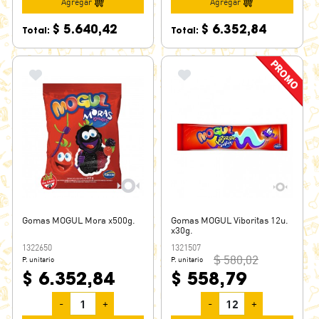
Agregar
Agregar
$ 5.640,42
$ 6.352,84
Total:
Total:
Gomas MOGUL Mora x500g.
Gomas MOGUL Viboritas 12u.
x30g.
1322650
1321507
$ 580,02
P. unitario
P. unitario
$ 6.352,84
$ 558,79
-
+
-
+