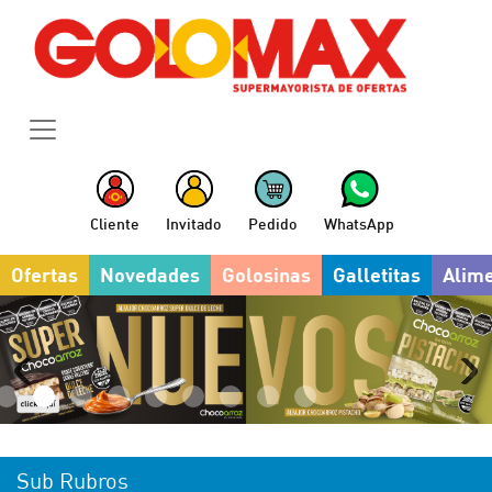
Cliente
Invitado
Pedido
WhatsApp
Ofertas
Novedades
Golosinas
Galletitas
Alim
Sub Rubros