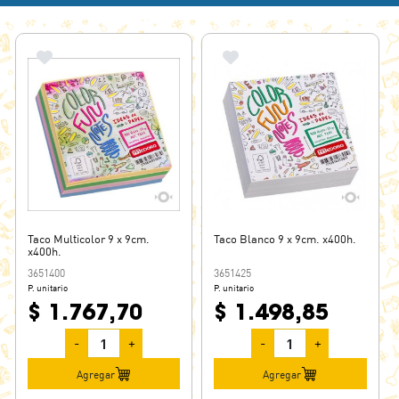
SIMBALL
SPAZIO
TALBOT
TEK BOND
UO
Taco Multicolor 9 x 9cm.
Taco Blanco 9 x 9cm. x400h.
x400h.
3651400
3651425
P. unitario
P. unitario
$ 1.767,70
$ 1.498,85
-
+
-
+
Agregar
Agregar