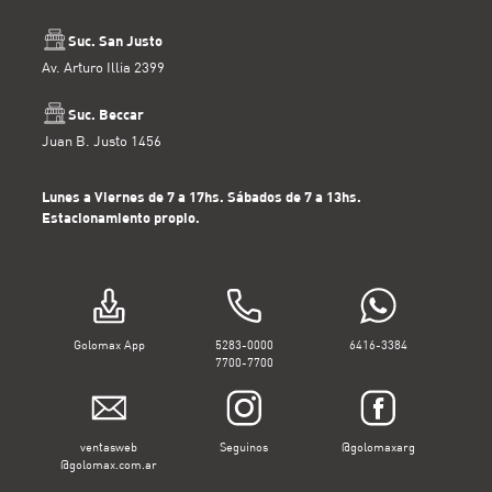
Suc. San Justo
Av. Arturo Illia 2399
Suc. Beccar
Juan B. Justo 1456
Lunes a Viernes de 7 a 17hs. Sábados de 7 a 13hs.
Estacionamiento propio.
Golomax App
5283-0000
6416-3384
7700-7700
ventasweb
Seguinos
@golomaxarg
@golomax.com.ar