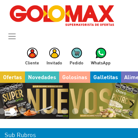
Cliente
Invitado
Pedido
WhatsApp
Ofertas
Novedades
Golosinas
Galletitas
Alim
Sub Rubros