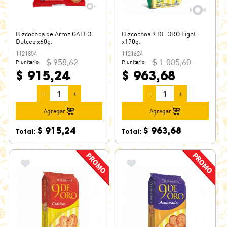
Bizcochos de Arroz GALLO
Bizcochos 9 DE ORO Light
Dulces x60g.
x170g.
1121804
1121624
$ 958,62
$ 1.005,60
P. unitario
P. unitario
$ 915,24
$ 963,68
-
+
-
+
Agregar
Agregar
$ 915,24
$ 963,68
Total:
Total: