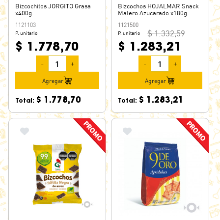
Bizcochitos JORGITO Grasa
Bizcochos HOJALMAR Snack
x400g.
Matero Azucarado x180g.
1121103
1121500
$ 1.332,59
P. unitario
P. unitario
$ 1.778,70
$ 1.283,21
-
+
-
+
Agregar
Agregar
$ 1.778,70
$ 1.283,21
Total:
Total: