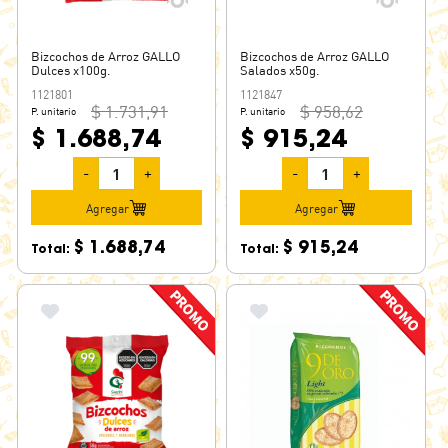
Bizcochos de Arroz GALLO
Bizcochos de Arroz GALLO
Dulces x100g.
Salados x50g.
1121801
1121847
$ 1.731,91
$ 958,62
P. unitario
P. unitario
$ 1.688,74
$ 915,24
-
+
-
+
Agregar
Agregar
$ 1.688,74
$ 915,24
Total:
Total: