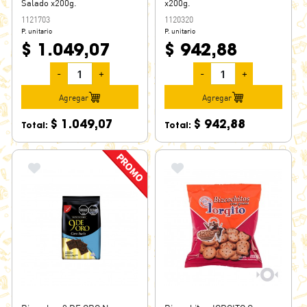
Salado x200g.
x200g.
1121703
1120320
P. unitario
P. unitario
$ 1.049,07
$ 942,88
-
+
-
+
Agregar
Agregar
$ 1.049,07
$ 942,88
Total:
Total: