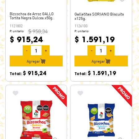
Bizcochos de Arroz GALLO
Galletitas SORIANO Biscuits
Tortita Negra Dulces x50g.
x125g.
1121802
1126100
$ 958,34
P. unitario
P. unitario
$ 915,24
$ 1.591,19
-
+
-
+
Agregar
Agregar
$ 915,24
$ 1.591,19
Total:
Total: