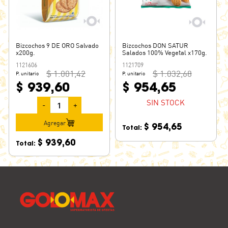
Bizcochos 9 DE ORO Salvado
Bizcochos DON SATUR
x200g.
Salados 100% Vegetal x170g.
1121606
1121709
$ 1.001,42
$ 1.032,68
P. unitario
P. unitario
$ 939,60
$ 954,65
SIN STOCK
-
+
Agregar
$ 954,65
Total:
$ 939,60
Total: