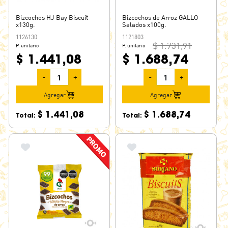
Bizcochos HJ Bay Biscuit
Bizcochos de Arroz GALLO
x130g.
Salados x100g.
1126130
1121803
$ 1.731,91
P. unitario
P. unitario
$ 1.441,08
$ 1.688,74
-
+
-
+
Agregar
Agregar
$ 1.441,08
$ 1.688,74
Total:
Total: