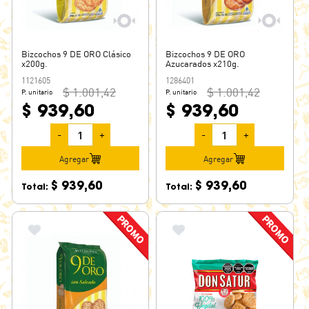
Bizcochos 9 DE ORO Clásico
Bizcochos 9 DE ORO
x200g.
Azucarados x210g.
1121605
1286401
$ 1.001,42
$ 1.001,42
P. unitario
P. unitario
$ 939,60
$ 939,60
-
+
-
+
Agregar
Agregar
$ 939,60
$ 939,60
Total:
Total: