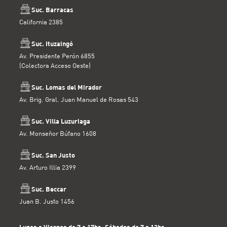
Suc. Barracas
California 2385
Suc. Ituzaingó
Av. Presidente Perón 6855
(Colectora Acceso Oeste)
Suc. Lomas del Mirador
Av. Brig. Gral. Juan Manuel de Rosas 543
Suc. Villa Luzuriaga
Av. Monseñor Búfano 1608
Suc. San Justo
Av. Arturo Illia 2399
Suc. Beccar
Juan B. Justo 1456