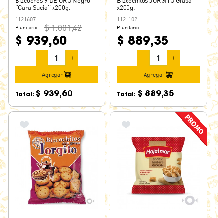
Bizcochos 9 DE ORO Negro
Bizcochitos JORGITO Grasa
''Cara Sucia'' x200g.
x200g.
1121607
1121102
$ 1.001,42
P. unitario
P. unitario
$ 939,60
$ 889,35
-
+
-
+
Agregar
Agregar
$ 939,60
$ 889,35
Total:
Total: