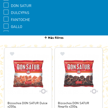
DON SATUR
DULCYPAS
FANTOCHE
GALLO
GRANIX
Más filtros
HJ
HOJALMAR
JORGITO
KRACH-ITOS
MEDIATARDE
PARNOR
SOLITAS
SORIANO
Bizcochos DON SATUR Dulce
Bizcochos DON SATUR
x200g.
Negrito x200g.