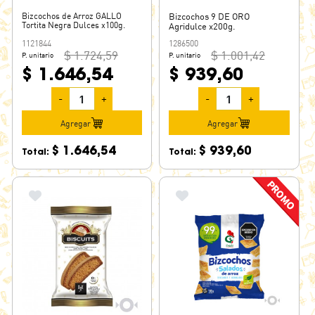
Bizcochos de Arroz GALLO
Bizcochos 9 DE ORO
Tortita Negra Dulces x100g.
Agridulce x200g.
1121844
1286500
$ 1.724,59
$ 1.001,42
P. unitario
P. unitario
$ 1.646,54
$ 939,60
-
+
-
+
Agregar
Agregar
$ 1.646,54
$ 939,60
Total:
Total: