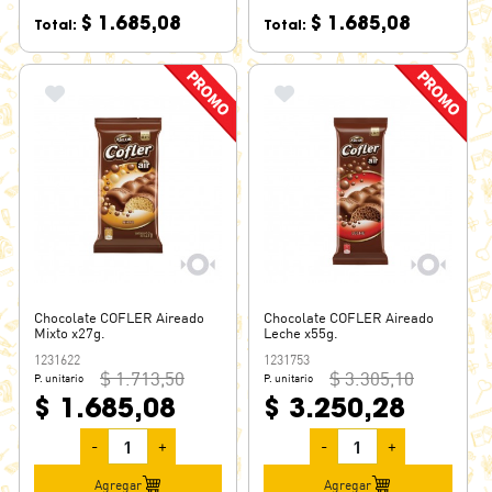
$ 1.685,08
$ 1.685,08
Total:
Total:
Chocolate COFLER Aireado
Chocolate COFLER Aireado
Mixto x27g.
Leche x55g.
1231622
1231753
$ 1.713,50
$ 3.305,10
P. unitario
P. unitario
$ 1.685,08
$ 3.250,28
-
+
-
+
Agregar
Agregar