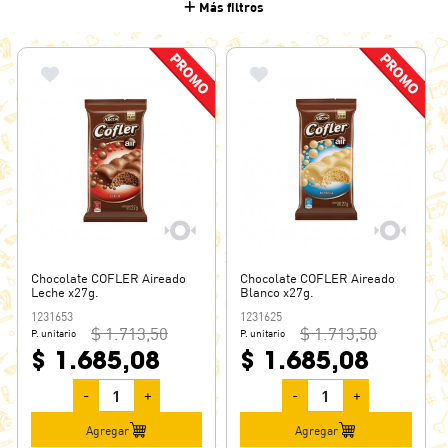
Más filtros
Chocolate COFLER Aireado
Chocolate COFLER Aireado
Leche x27g.
Blanco x27g.
1231653
1231625
$ 1.713,50
$ 1.713,50
P. unitario
P. unitario
$ 1.685,08
$ 1.685,08
-
+
-
+
Agregar
Agregar