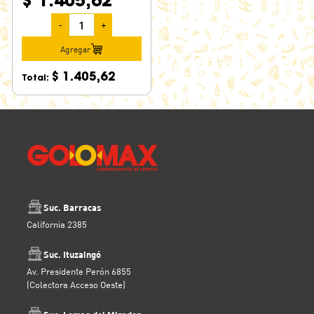
$ 1.405,62
-
+
Agregar
$ 1.405,62
Total:
Suc. Barracas
California 2385
Suc. Ituzaingó
Av. Presidente Perón 6855
(Colectora Acceso Oeste)