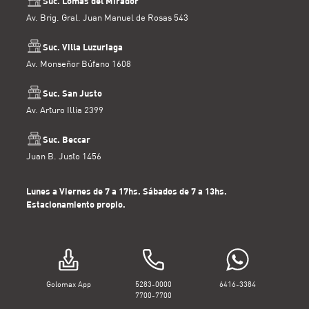
Suc. Lomas del Mirador
Av. Brig. Gral. Juan Manuel de Rosas 543
Suc. Villa Luzuriaga
Av. Monseñor Búfano 1608
Suc. San Justo
Av. Arturo Illia 2399
Suc. Beccar
Juan B. Justo 1456
Lunes a Viernes de 7 a 17hs. Sábados de 7 a 13hs.
Estacionamiento propio.
Golomax App
5283-0000
6416-3384
7700-7700