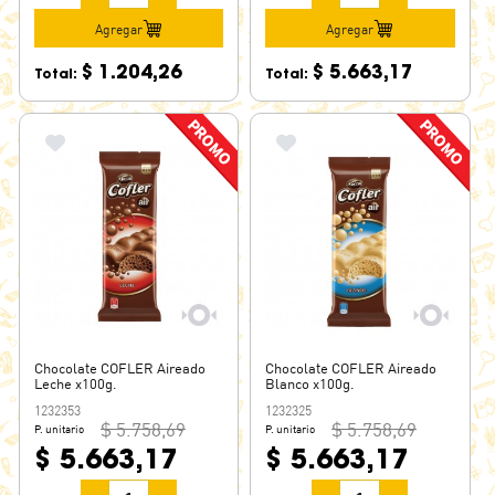
Agregar
Agregar
$ 1.204,26
$ 5.663,17
Total:
Total:
Chocolate COFLER Aireado
Chocolate COFLER Aireado
Leche x100g.
Blanco x100g.
1232353
1232325
$ 5.758,69
$ 5.758,69
P. unitario
P. unitario
$ 5.663,17
$ 5.663,17