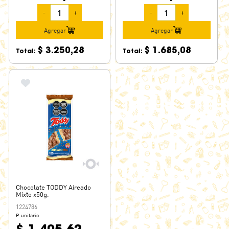
-
+
-
+
Agregar
Agregar
$ 3.250,28
$ 1.685,08
Total:
Total:
Chocolate TODDY Aireado
Mixto x50g.
1224786
P. unitario