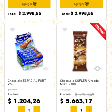
Agregar
Agregar
$ 2.998,55
$ 2.998,55
Total:
Total:
Chocolate ESPACIAL FORT
Chocolate COFLER Aireado
x24g.
MIXto x100g.
1232670
1232322
$ 5.758,69
P. unitario
P. unitario
$ 1.204,26
$ 5.663,17
-
+
-
+