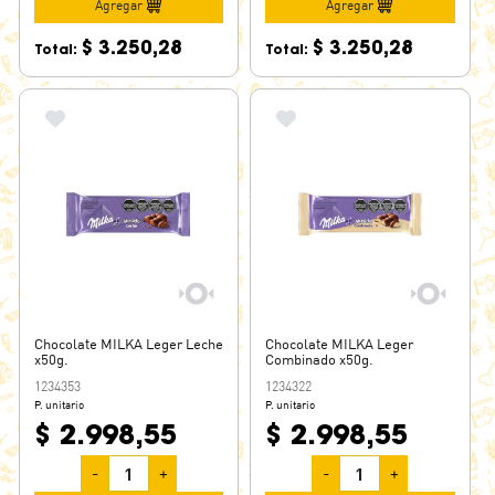
Agregar
Agregar
$ 3.250,28
$ 3.250,28
Total:
Total:
Chocolate MILKA Leger Leche
Chocolate MILKA Leger
x50g.
Combinado x50g.
1234353
1234322
P. unitario
P. unitario
$ 2.998,55
$ 2.998,55
-
+
-
+