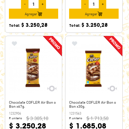
-
+
-
+
Agregar
Agregar
$ 3.250,28
$ 3.250,28
Total:
Total:
Chocolate COFLER Air Bon o
Chocolate COFLER Air Bon o
Bon x67g.
Bon x30g.
1232906
1231563
$ 3.305,10
$ 1.713,50
P. unitario
P. unitario
$ 3.250,28
$ 1.685,08