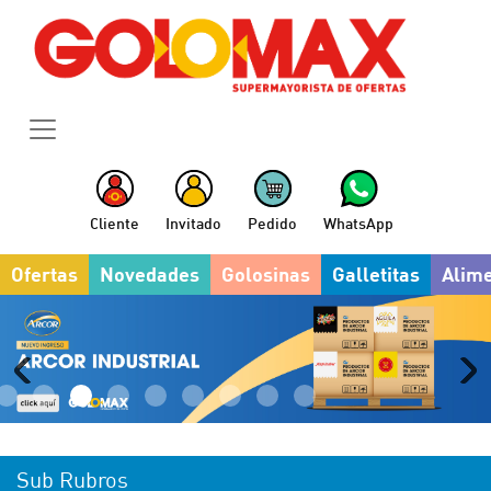
Cliente
Invitado
Pedido
WhatsApp
Ofertas
Novedades
Golosinas
Galletitas
Alim
Sub Rubros