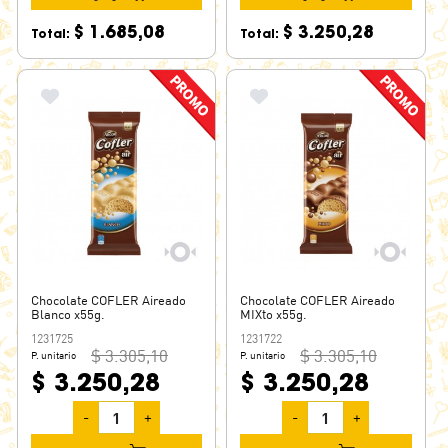
$ 1.685,08
$ 3.250,28
Total:
Total:
Chocolate COFLER Aireado
Chocolate COFLER Aireado
Blanco x55g.
MIXto x55g.
1231725
1231722
$ 3.305,10
$ 3.305,10
P. unitario
P. unitario
$ 3.250,28
$ 3.250,28
-
+
-
+