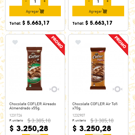
-
+
-
+
Agregar
Agregar
$ 5.663,17
$ 5.663,17
Total:
Total:
Chocolate COFLER Aireado
Chocolate COFLER Air Tofi
Almendrado x55g.
x70g.
1231726
1232907
$ 3.305,10
$ 3.305,10
P. unitario
P. unitario
$ 3.250,28
$ 3.250,28