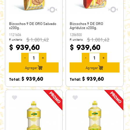
Bizcochos 9 DE ORO Salvado
Bizcochos 9 DE ORO
x200g.
Agridulce x200g.
1121606
1286500
$ 1.001,42
$ 1.001,42
P. unitario
P. unitario
$ 939,60
$ 939,60
-
+
-
+
Agregar
Agregar
$ 939,60
$ 939,60
Total:
Total: