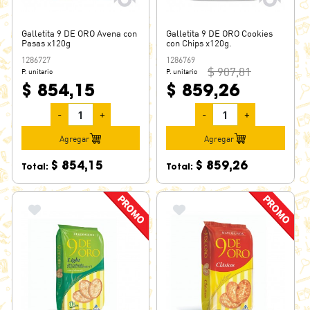
Galletita 9 DE ORO Avena con
Galletita 9 DE ORO Cookies
Pasas x120g
con Chips x120g.
1286727
1286769
$ 907,81
P. unitario
P. unitario
$ 854,15
$ 859,26
-
+
-
+
Agregar
Agregar
$ 854,15
$ 859,26
Total:
Total: