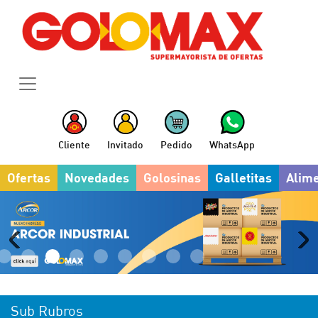
Cliente
Invitado
Pedido
WhatsApp
Ofertas
Novedades
Golosinas
Galletitas
Alim
Sub Rubros