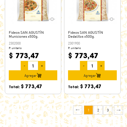
Fideos SAN AGUSTÍN
Fideos SAN AGUSTÍN
Municiones x500g.
Dedalitos x500g.
2302000
2301900
P. unitario
P. unitario
$ 773,47
$ 773,47
-
+
-
+
Agregar
Agregar
$ 773,47
$ 773,47
Total:
Total:
1
2
3