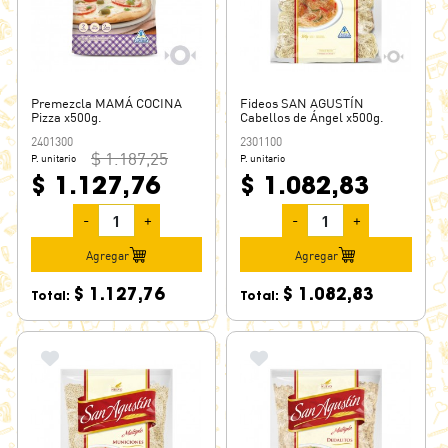
Premezcla MAMÁ COCINA
Fideos SAN AGUSTÍN
Pizza x500g.
Cabellos de Ángel x500g.
2401300
2301100
$ 1.187,25
P. unitario
P. unitario
$ 1.127,76
$ 1.082,83
-
+
-
+
Agregar
Agregar
$ 1.127,76
$ 1.082,83
Total:
Total: