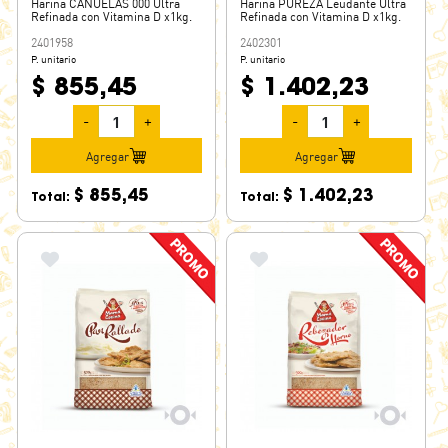
Harina CAÑUELAS 000 Ultra
Harina PUREZA Leudante Ultra
Refinada con Vitamina D x1kg.
Refinada con Vitamina D x1kg.
2401958
2402301
P. unitario
P. unitario
$ 855,45
$ 1.402,23
-
+
-
+
Agregar
Agregar
$ 855,45
$ 1.402,23
Total:
Total: