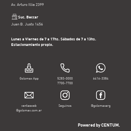
Av. Arturo Illia 2399
Suc. Beccar
Juan B. Justo 1456
Lunes a Viernes de 7 a 17hs. Sábados de 7 a 13hs.
Estacionamiento propio.
Golomax App
5283-0000
6416-3384
7700-7700
ventasweb
Seguinos
@golomaxarg
@golomax.com.ar
Powered by CENTUM.