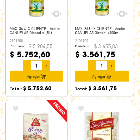
MAX. 36 U. X CLIENTE - Aceite
MAX. 36 U. X CLIENTE - Aceite
CAÑUELAS Girasol x1,5Lt.
CAÑUELAS Girasol x900ml.
2101200
2101100
$ 5.904,55
$ 3.655,83
P. unitario
P. unitario
$ 5.752,60
$ 3.561,75
-
+
-
+
Agregar
Agregar
$ 5.752,60
$ 3.561,75
Total:
Total: