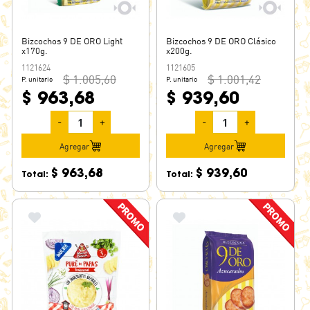
Bizcochos 9 DE ORO Light
Bizcochos 9 DE ORO Clásico
x170g.
x200g.
1121624
1121605
$ 1.005,60
$ 1.001,42
P. unitario
P. unitario
$ 963,68
$ 939,60
-
+
-
+
Agregar
Agregar
$ 963,68
$ 939,60
Total:
Total: