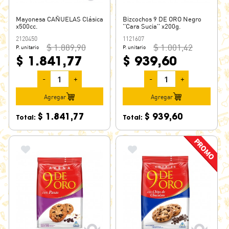
Mayonesa CAÑUELAS Clásica
Bizcochos 9 DE ORO Negro
x500cc.
''Cara Sucia'' x200g.
2120450
1121607
$ 1.889,90
$ 1.001,42
P. unitario
P. unitario
$ 1.841,77
$ 939,60
-
+
-
+
Agregar
Agregar
$ 1.841,77
$ 939,60
Total:
Total: