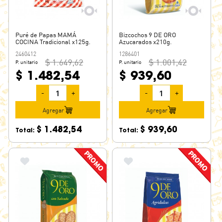
Puré de Papas MAMÁ
Bizcochos 9 DE ORO
COCINA Tradicional x125g.
Azucarados x210g.
2460412
1286401
$ 1.649,62
$ 1.001,42
P. unitario
P. unitario
$ 1.482,54
$ 939,60
-
+
-
+
Agregar
Agregar
$ 1.482,54
$ 939,60
Total:
Total: