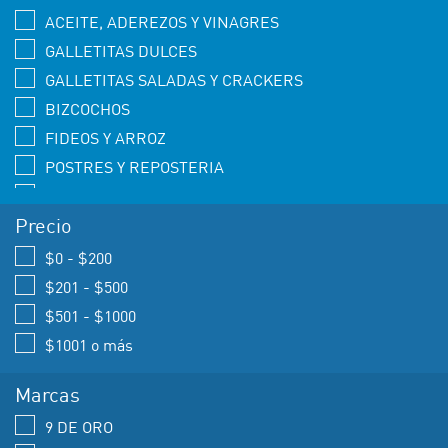
ACEITE, ADEREZOS Y VINAGRES
GALLETITAS DULCES
GALLETITAS SALADAS Y CRACKERS
BIZCOCHOS
FIDEOS Y ARROZ
POSTRES Y REPOSTERIA
HARINAS Y PREMEZCLAS
Precio
PAN Y QUESO RALLADO
CONSERVAS
$0 - $200
GALLETITAS DULCES RELLENAS
$201 - $500
BUDINES-MADALENAS
$501 - $1000
SNACKS
$1001 o más
Marcas
9 DE ORO