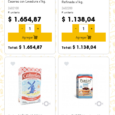
Caseras con Levadura x1kg.
Refinada x1kg.
2402100
2402200
P. unitario
P. unitario
$ 1.654,87
$ 1.138,04
-
+
-
+
Agregar
Agregar
$ 1.654,87
$ 1.138,04
Total:
Total: