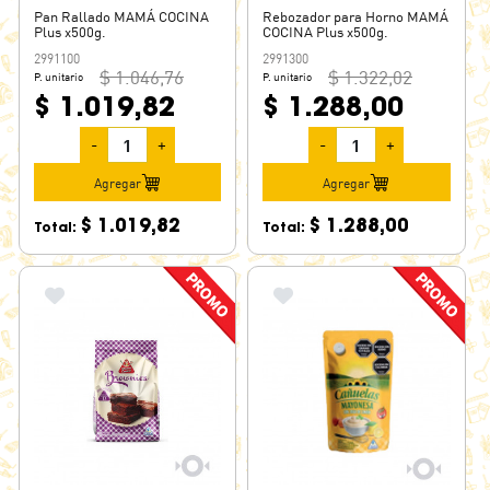
Pan Rallado MAMÁ COCINA
Rebozador para Horno MAMÁ
Plus x500g.
COCINA Plus x500g.
2991100
2991300
$ 1.046,76
$ 1.322,02
P. unitario
P. unitario
$ 1.019,82
$ 1.288,00
-
+
-
+
Agregar
Agregar
$ 1.019,82
$ 1.288,00
Total:
Total: