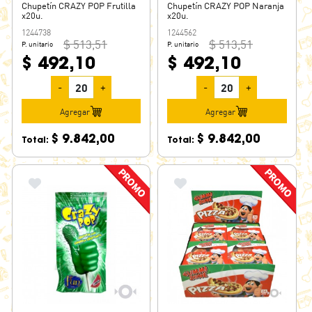
Chupetín CRAZY POP Frutilla
Chupetín CRAZY POP Naranja
x20u.
x20u.
1244738
1244562
$ 513,51
$ 513,51
P. unitario
P. unitario
$ 492,10
$ 492,10
-
+
-
+
Agregar
Agregar
$ 9.842,00
$ 9.842,00
Total:
Total: