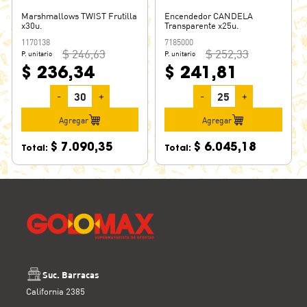
Marshmallows TWIST Frutilla
Encendedor CANDELA
x30u.
Transparente x25u.
1170138
7185000
$ 246,63
$ 252,33
P. unitario
P. unitario
$ 236,34
$ 241,81
-
+
-
+
Agregar
Agregar
$ 7.090,35
$ 6.045,18
Total:
Total:
Suc. Barracas
California 2385