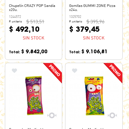
Chupetín CRAZY POP Sandía
Gomitas GUMMI ZONE Pizza
x20u.
x24u.
1244572
1325702
$ 513,51
$ 395,96
P. unitario
P. unitario
$ 492,10
$ 379,45
SIN STOCK
SIN STOCK
$ 9.842,00
$ 9.106,81
Total:
Total: