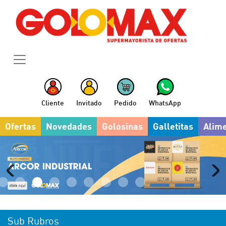
Cliente
Invitado
Pedido
WhatsApp
Ofertas
Novedades
Golosinas
Galletitas
Alim
Sub Rubros