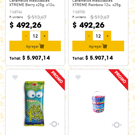
Caramelos Masticables
Caramelos Masticables
XTREME Berry x25g. x12u.
XTREME Rainbow 12u. x25g.
1168766
1168700
$ 513,67
$ 513,67
P. unitario
P. unitario
$ 492,26
$ 492,26
-
+
-
+
Agregar
Agregar
$ 5.907,14
$ 5.907,14
Total:
Total: