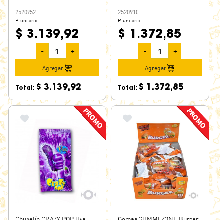
2520952
2520910
P. unitario
P. unitario
$ 3.139,92
$ 1.372,85
-
+
-
+
Agregar
Agregar
$ 3.139,92
$ 1.372,85
Total:
Total:
Chupetín CRAZY POP Uva
Gomas GUMMI ZONE Burger