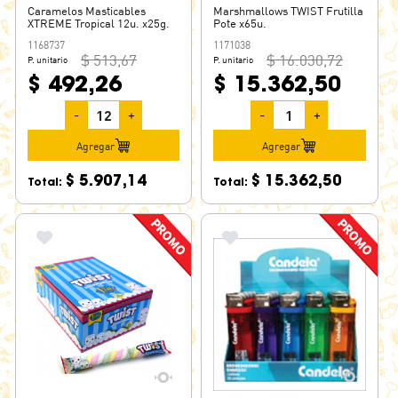
Caramelos Masticables
Marshmallows TWIST Frutilla
XTREME Tropical 12u. x25g.
Pote x65u.
1168737
1171038
$ 513,67
$ 16.030,72
P. unitario
P. unitario
$ 492,26
$ 15.362,50
-
+
-
+
Agregar
Agregar
$ 5.907,14
$ 15.362,50
Total:
Total: