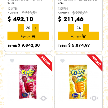
x20u.
x24u.
1244788
1325701
$ 513,51
$ 220,66
P. unitario
P. unitario
$ 492,10
$ 211,46
-
+
-
+
Agregar
Agregar
$ 9.842,00
$ 5.074,97
Total:
Total: