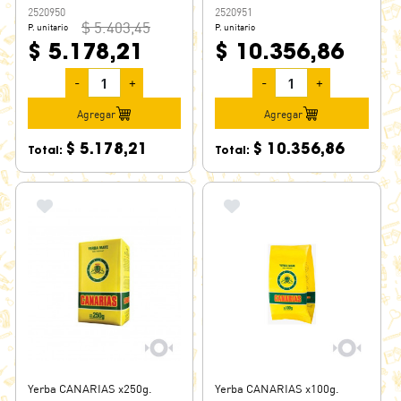
2520950
2520951
$ 5.403,45
P. unitario
P. unitario
$ 5.178,21
$ 10.356,86
-
+
-
+
Agregar
Agregar
$ 5.178,21
$ 10.356,86
Total:
Total:
Yerba CANARIAS x250g.
Yerba CANARIAS x100g.