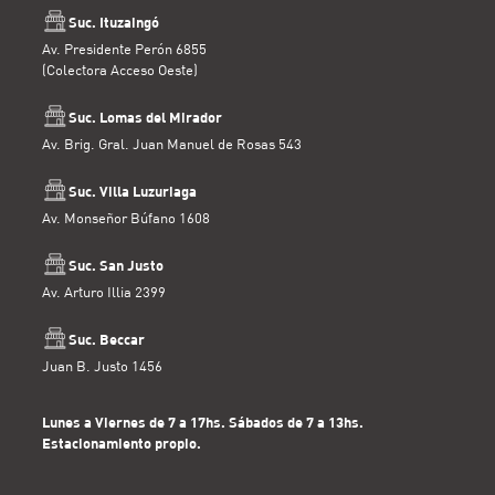
Suc. Ituzaingó
Av. Presidente Perón 6855
(Colectora Acceso Oeste)
Suc. Lomas del Mirador
Av. Brig. Gral. Juan Manuel de Rosas 543
Suc. Villa Luzuriaga
Av. Monseñor Búfano 1608
Suc. San Justo
Av. Arturo Illia 2399
Suc. Beccar
Juan B. Justo 1456
Lunes a Viernes de 7 a 17hs. Sábados de 7 a 13hs.
Estacionamiento propio.