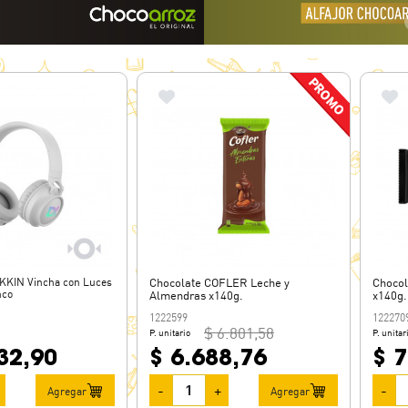
EKKIN Vincha con Luces
Chocolate COFLER Leche y
Chocol
nco
Almendras x140g.
x140g.
1222599
122270
$ 6.801,58
P. unitario
P. unitar
32,90
$ 6.688,76
$ 7
-
+
-
Agregar
Agregar