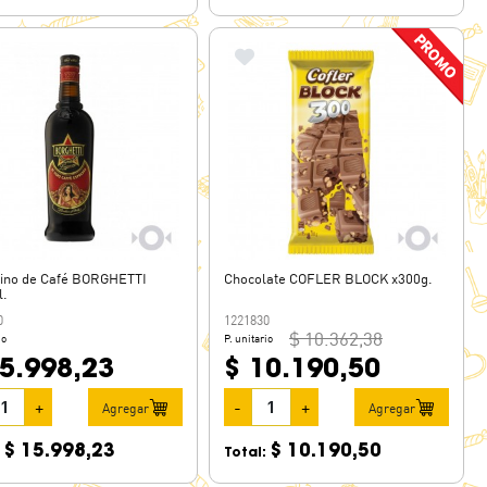
Fino de Café BORGHETTI
Chocolate COFLER BLOCK x300g.
l.
0
1221830
$ 10.362,38
io
P. unitario
15.998,23
$ 10.190,50
+
-
+
Agregar
Agregar
$ 15.998,23
$ 10.190,50
:
Total: