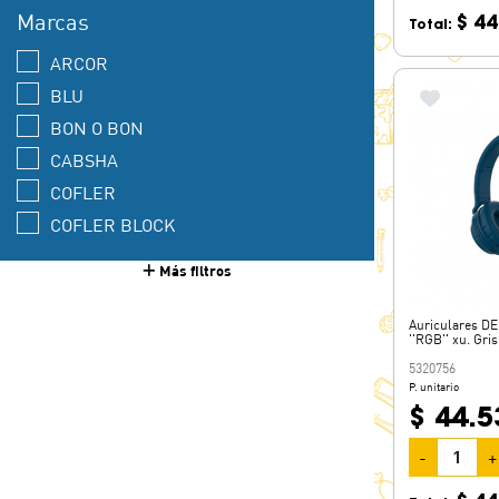
Marcas
$ 44
Total:
ARCOR
BLU
BON O BON
CABSHA
COFLER
COFLER BLOCK
DEKKIN
Más filtros
FERRERO ROCHER
GAROTO
Auriculares D
''RGB'' xu. Gris
KIT KAT
5320756
RAFFAELLO
P. unitario
$ 44.5
SELECCIÓN
-
+