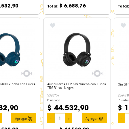
.532,90
$ 6.688,76
Total:
Total
EKKIN Vincha con Luces
Auriculares DEKKIN Vincha con Luces
Gin SP
''RGB'' xu. Negro
5320757
236491
P. unitario
P. unitar
32,90
$ 44.532,90
$ 
-
+
-
Agregar
Agregar