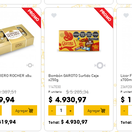
ERO ROCHER x8u.
Bombón GAROTO Surtido Caja
Licor 
x250g.
x700m
1147030
236920
8.387,51
$ 5.285,34
P. unitario
P. unitar
9,94
$ 4.930,97
$ 
-
+
-
Agregar
Agregar
319,94
$ 4.930,97
Total:
Total