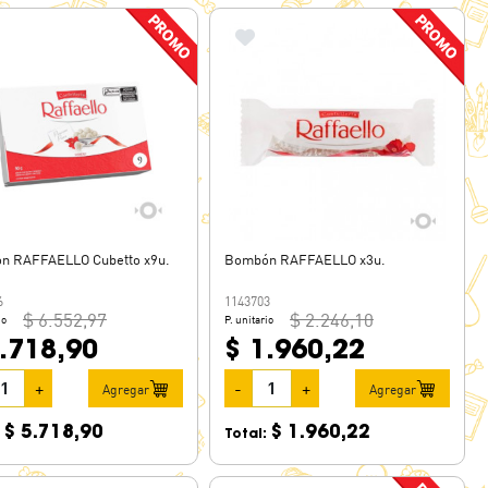
n RAFFAELLO Cubetto x9u.
Bombón RAFFAELLO x3u.
6
1143703
$ 6.552,97
$ 2.246,10
io
P. unitario
.718,90
$ 1.960,22
+
-
+
Agregar
Agregar
$ 5.718,90
$ 1.960,22
:
Total: