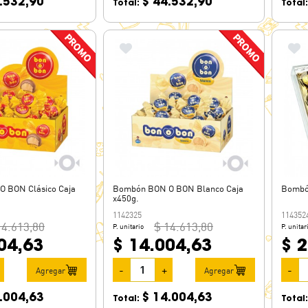
.532,90
$ 44.532,90
Total:
Total
 BON Clásico Caja
Bombón BON O BON Blanco Caja
Bombó
x450g.
1142325
114352
14.613,80
$ 14.613,80
P. unitario
P. unitar
04,63
$ 14.004,63
$ 
-
+
-
Agregar
Agregar
.004,63
$ 14.004,63
Total:
Total