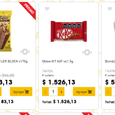
FLER BLOCK x170g.
Oblea KIT KAT x41.5g.
Bombó
1361524
114370
6.396,05
P. unitario
P. unitar
3,13
$ 1.526,13
$ 5
-
+
-
Agregar
Agregar
183,13
$ 1.526,13
Total:
Total