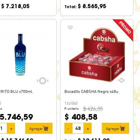
$ 7.218,05
$ 8.565,95
:
Total:
IRITO BLU x700ml.
Bocadito CABSHA Negro x48u.
0
1141063
$ 426,35
io
P. unitario
15.746,59
$ 408,58
+
-
+
Agregar
Agregar