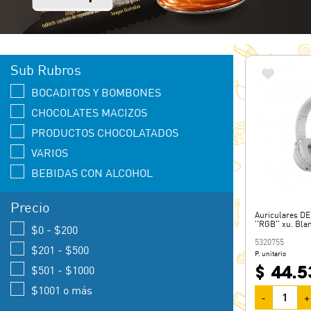
Sub Rubros
BOCADITOS Y BOMBONES
CHOCOLATES MACIZOS
PRODUCTOS CHOCOLATADOS
VARIOS
BEBIDAS CON ALCOHOL
Precio
Auriculares D
''RGB'' xu. Bla
$0 - $200
5320755
$201 - $500
P. unitario
$ 44.5
$501 - $1000
$1001 o más
-
+