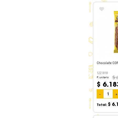
Chocolate CO
1221818
$ 
P. unitario
$ 6.18
-
+
$ 6.
Total: