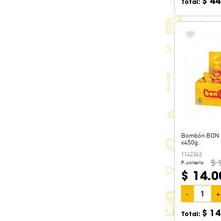
$ 44
Total:
Bombón BON O
x450g.
1142363
$ 
P. unitario
$ 14.0
-
+
$ 14
Total: