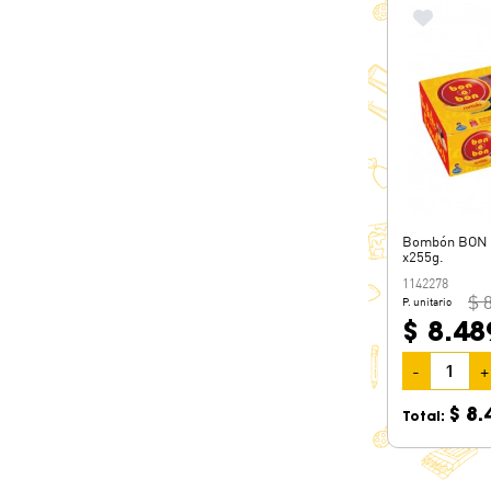
Bombón BON O
x255g.
1142278
$ 
P. unitario
$ 8.48
-
+
$ 8.
Total: