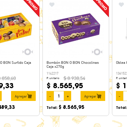
 BON Surtido Caja
Bombón BON O BON Chocolinas
Oblea 
Caja x270g
1142217
136152
8.858,60
$ 8.938,54
P. unitario
P. unitar
9,33
$ 8.565,95
$ 1
-
+
-
Agregar
Agregar
489,33
$ 8.565,95
Total:
Total