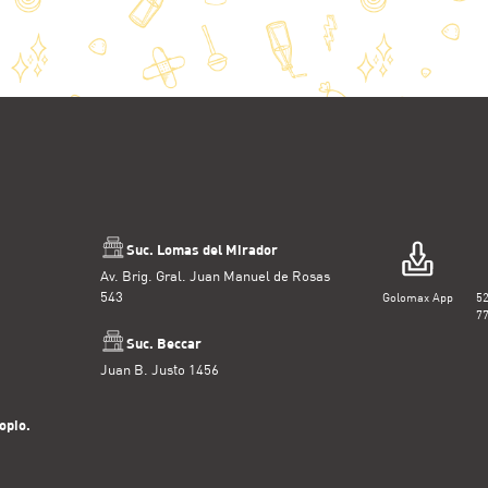
Suc. Lomas del Mirador
Av. Brig. Gral. Juan Manuel de Rosas
543
Golomax App
5
7
Suc. Beccar
Juan B. Justo 1456
opio.