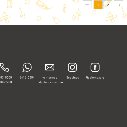
1
2
283-0000
6416-3384
ventasweb
Seguinos
@golomaxarg
700-7700
@golomax.com.ar