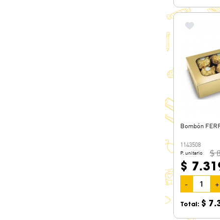
Bombón FERR
1143508
$ 
P. unitario
$ 7.31
-
+
$ 7.
Total: