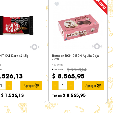
KIT KAT Dark x41.5g.
Bombon BON O BON Aguila Caja
x270g.
3
1142200
$ 8.938,54
io
P. unitario
.526,13
$ 8.565,95
+
-
+
Agregar
Agregar
$ 1.526,13
$ 8.565,95
:
Total: