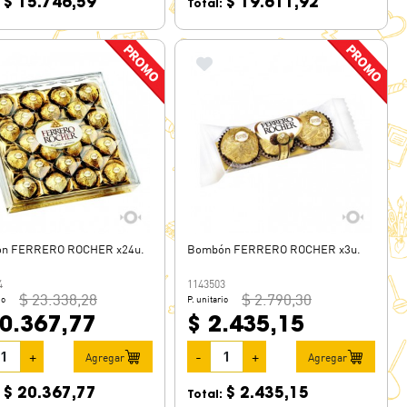
$ 15.746,59
$ 19.611,92
:
Total:
n FERRERO ROCHER x24u.
Bombón FERRERO ROCHER x3u.
4
1143503
$ 23.338,28
$ 2.790,30
io
P. unitario
20.367,77
$ 2.435,15
+
-
+
Agregar
Agregar
$ 20.367,77
$ 2.435,15
:
Total: