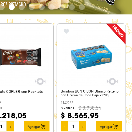
ate COFLER con Rocklets
Bombón BON O BON Blanco Relleno
con Crema de Coco Caja x270g.
9
1142262
$ 8.938,54
io
P. unitario
.218,05
$ 8.565,95
+
-
+
Agregar
Agregar