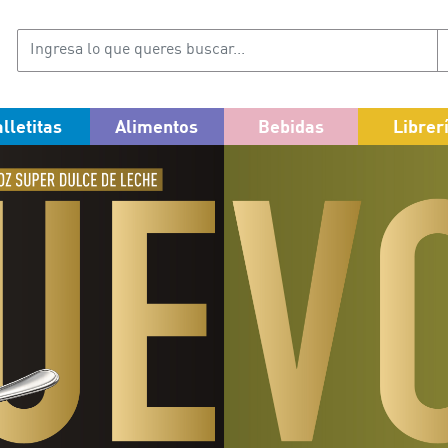
lletitas
Alimentos
Bebidas
Librer