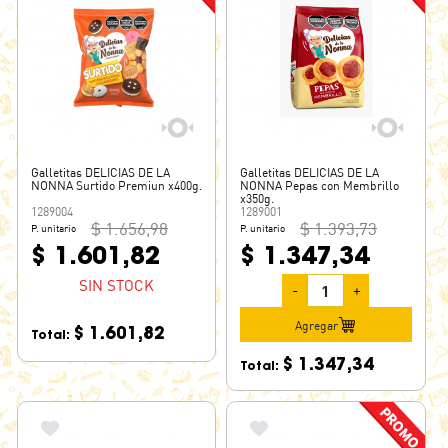
Galletitas DELICIAS DE LA
Galletitas DELICIAS DE LA
NONNA Surtido Premiun x400g.
NONNA Pepas con Membrillo
x350g.
1289004
1289001
$ 1.656,98
$ 1.393,73
P. unitario
P. unitario
$ 1.601,82
$ 1.347,34
SIN STOCK
-
+
Agregar
$ 1.601,82
Total:
$ 1.347,34
Total: