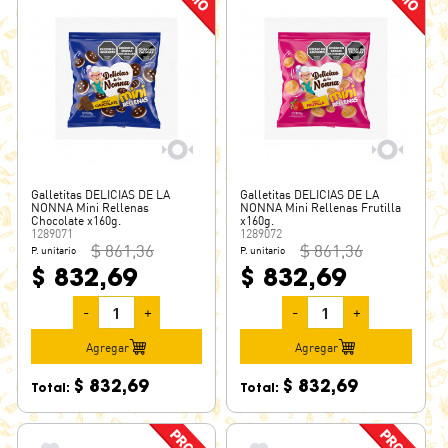
Galletitas DELICIAS DE LA
Galletitas DELICIAS DE LA
NONNA Mini Rellenas
NONNA Mini Rellenas Frutilla
Chocolate x160g.
x160g.
1289071
1289072
$ 861,36
$ 861,36
P. unitario
P. unitario
$ 832,69
$ 832,69
-
+
-
+
Agregar
Agregar
$ 832,69
$ 832,69
Total:
Total: