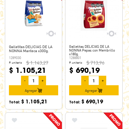
Galletitas DELICIAS DE LA
Galletitas DELICIAS DE LA
NONNA Pepas con Membrillo
NONNA Manteca x300g.
x180g.
1289030
1288801
$ 1.143,27
$ 713,96
P. unitario
P. unitario
$ 1.105,21
$ 690,19
-
+
-
+
Agregar
Agregar
$ 1.105,21
$ 690,19
Total:
Total: