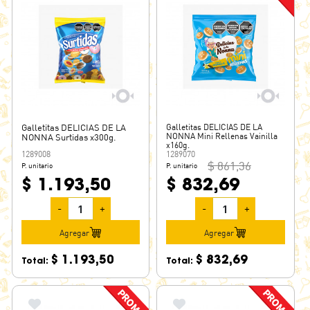
Galletitas DELICIAS DE LA
Galletitas DELICIAS DE LA
NONNA Mini Rellenas Vainilla
NONNA Surtidas x300g.
x160g.
1289008
1289070
$ 861,36
P. unitario
P. unitario
$ 1.193,50
$ 832,69
-
+
-
+
Agregar
Agregar
$ 1.193,50
$ 832,69
Total:
Total: