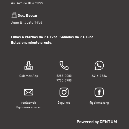
Av. Arturo Illia 2399
Suc. Beccar
Juan B. Justo 1456
Lunes a Viernes de 7 a 17hs. Sábados de 7 a 13hs.
Estacionamiento propio.
Golomax App
5283-0000
6416-3384
7700-7700
ventasweb
Seguinos
@golomaxarg
@golomax.com.ar
Powered by CENTUM.