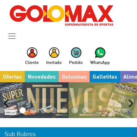
Cliente
Invitado
Pedido
WhatsApp
Ofertas
Novedades
Golosinas
Galletitas
Alim
Sub Rubros