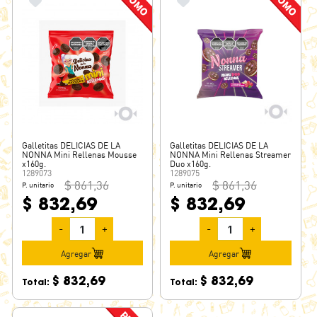
Galletitas DELICIAS DE LA
Galletitas DELICIAS DE LA
NONNA Mini Rellenas Mousse
NONNA Mini Rellenas Streamer
x160g.
Duo x160g.
1289073
1289075
$ 861,36
$ 861,36
P. unitario
P. unitario
$ 832,69
$ 832,69
-
+
-
+
Agregar
Agregar
$ 832,69
$ 832,69
Total:
Total: