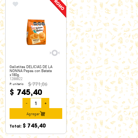
Galletitas DELICIAS DE LA
NONNA Pepas con Batata
x180g.
1288822
$ 771,06
P. unitario
$ 745,40
-
+
Agregar
$ 745,40
Total: