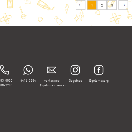
1
2
3
283-0000
6416-3384
ventasweb
Seguinos
@golomaxarg
700-7700
@golomax.com.ar