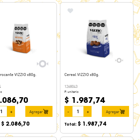
rocante VIZZIO x80g.
Cereal VIZZIO x80g.
4
1268043
io
P. unitario
.086,70
$ 1.987,74
+
-
+
Agregar
Agregar
$ 2.086,70
$ 1.987,74
:
Total: