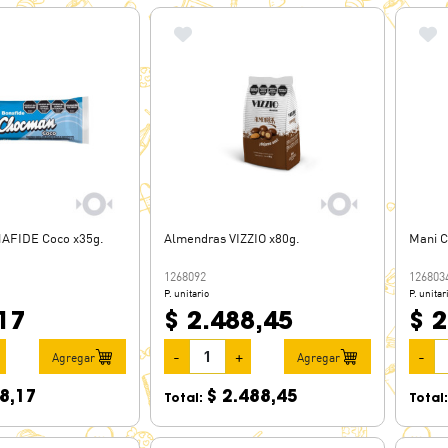
AFIDE Coco x35g.
Almendras VIZZIO x80g.
Mani C
1268092
126803
P. unitario
P. unitar
17
$ 2.488,45
$ 2
-
+
-
Agregar
Agregar
8,17
$ 2.488,45
Total:
Total