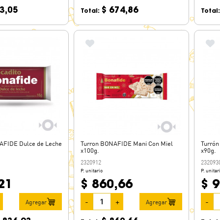
3,05
$ 674,86
Total:
Total
AFIDE Dulce de Leche
Turron BONAFIDE Mani Con Miel
Turró
x100g.
x90g.
2320912
232093
P. unitario
P. unitar
21
$ 860,66
$ 
-
+
-
Agregar
Agregar