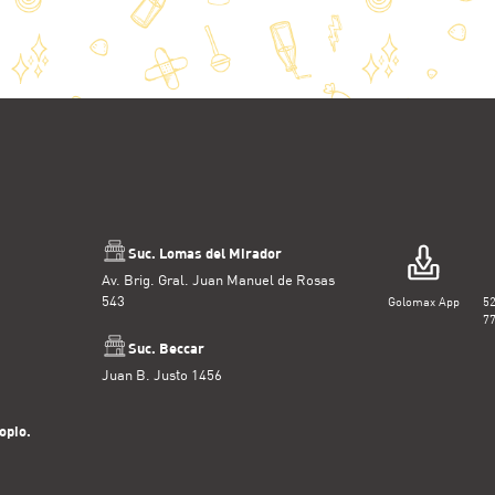
Suc. Lomas del Mirador
Av. Brig. Gral. Juan Manuel de Rosas
543
Golomax App
5
7
Suc. Beccar
Juan B. Justo 1456
opio.