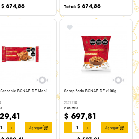
$ 674,86
$ 674,86
:
Total:
n Crocante BONAFIDE Maní
Garapiñada BONAFIDE x100g.
0
2327510
io
P. unitario
929,41
$ 697,81
+
-
+
Agregar
Agregar