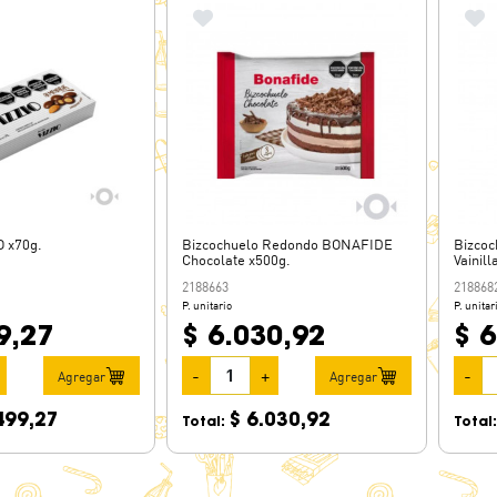
O x70g.
Bizcochuelo Redondo BONAFIDE
Bizco
Chocolate x500g.
Vainill
2188663
218868
P. unitario
P. unitar
9,27
$ 6.030,92
$ 6
-
+
-
Agregar
Agregar
499,27
$ 6.030,92
Total:
Total