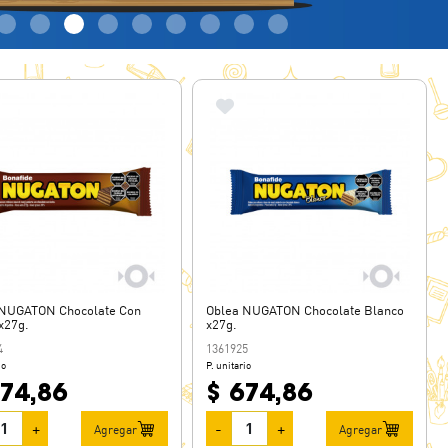
 NUGATON Chocolate Con
Oblea NUGATON Chocolate Blanco
x27g.
x27g.
4
1361925
io
P. unitario
674,86
$ 674,86
+
-
+
Agregar
Agregar