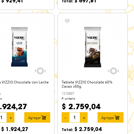
$ 929,41
$ 697,81
:
Total:
a VIZZIO Chocolate con Leche
Tableta VIZZIO Chocolate 60%
Cacao x50g.
4
1210807
io
P. unitario
.924,27
$ 2.759,04
+
-
+
Agregar
Agregar
$ 1.924,27
$ 2.759,04
:
Total: