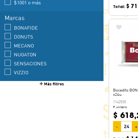
$1001 o más
$ 71
Total:
Marcas
BONAFIDE
DONUTS
MECANO
NUGATON
SENSACIONES
VIZZIO
Más filtros
Bocadito BON
x24u.
1142535
P. unitario
$ 618,
-
+