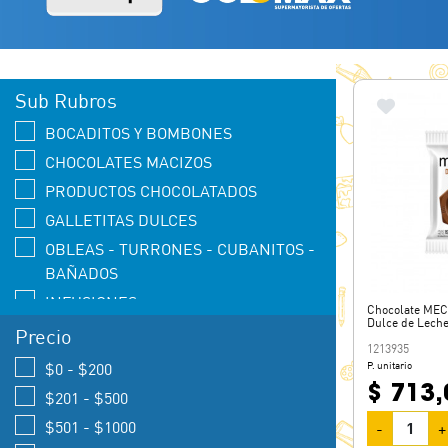
Sub Rubros
BOCADITOS Y BOMBONES
CHOCOLATES MACIZOS
PRODUCTOS CHOCOLATADOS
GALLETITAS DULCES
OBLEAS - TURRONES - CUBANITOS -
BAÑADOS
INFUSIONES
Chocolate MEC
Dulce de Leche
FIESTAS
Precio
1213935
POSTRES Y REPOSTERIA
$0 - $200
P. unitario
$ 713,
CHOCOLATES RELLENOS
$201 - $500
$501 - $1000
-
+