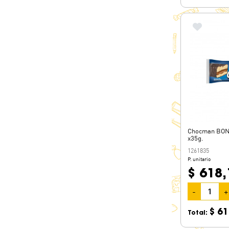
Chocman BON
x35g.
1261835
P. unitario
$ 618,
-
+
$ 61
Total: