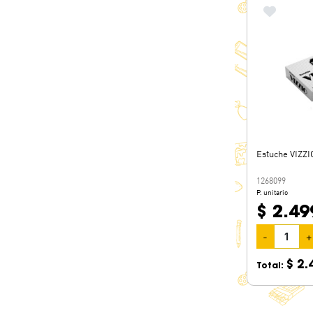
Estuche VIZZI
1268099
P. unitario
$ 2.49
-
+
$ 2.
Total: