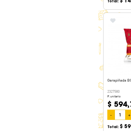
$ 14
Total:
Garapiñada B
2327580
P. unitario
$ 594,
-
+
$ 59
Total: