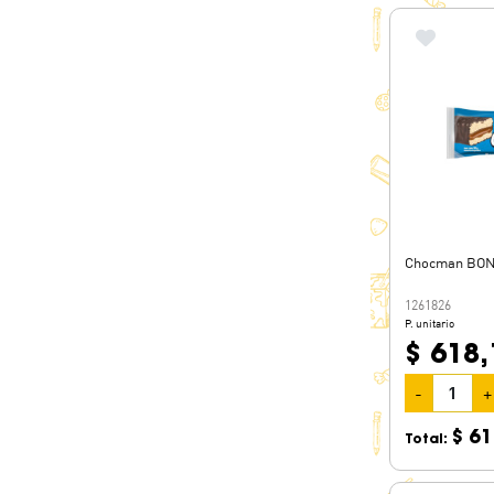
Chocman BON
1261826
P. unitario
$ 618,
-
+
$ 61
Total: