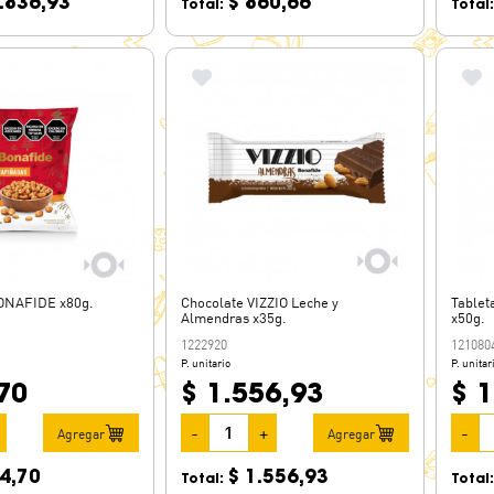
.836,93
$ 860,66
Total:
Total
ONAFIDE x80g.
Chocolate VIZZIO Leche y
Tablet
Almendras x35g.
x50g.
1222920
121080
P. unitario
P. unitar
70
$ 1.556,93
$ 1
-
+
-
Agregar
Agregar
4,70
$ 1.556,93
Total:
Total