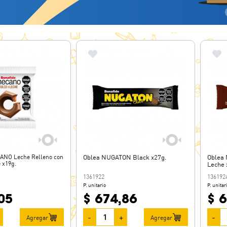
ANO Leche Relleno con
Oblea NUGATON Black x27g.
Oblea
 x19g.
Leche 
1361922
136192
P. unitario
P. unitar
05
$ 674,86
$ 
-
+
-
Agregar
Agregar