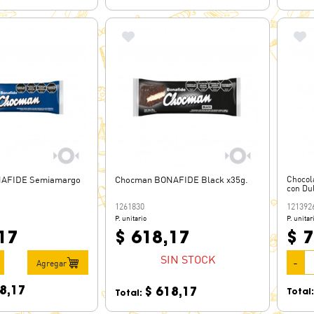
AFIDE Semiamargo
Chocman BONAFIDE Black x35g.
Chocol
con Du
1261830
121392
P. unitario
P. unitar
17
$ 618,17
$ 
SIN STOCK
-
Agregar
8,17
$ 618,17
Total
Total: