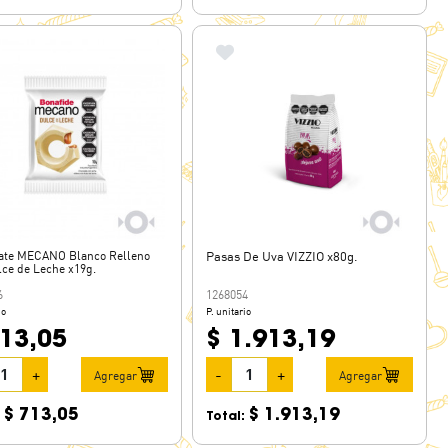
ate MECANO Blanco Relleno
Pasas De Uva VIZZIO x80g.
lce de Leche x19g.
6
1268054
io
P. unitario
713,05
$ 1.913,19
+
-
+
Agregar
Agregar
$ 713,05
$ 1.913,19
:
Total: