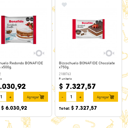
chuelo Redondo BONAFIDE
Bizcochuelo BONAFIDE Chocolate
a x500g.
x750g.
2
2188763
io
P. unitario
.030,92
$ 7.327,57
+
-
+
Agregar
Agregar
$ 6.030,92
$ 7.327,57
:
Total: