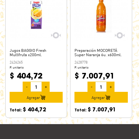
Jugos BAGGIO Fresh
Preparación MOCORETÁ
Multifruta x200ml.
Super Naranja 6u. x600ml.
2426265
2428778
P. unitario
P. unitario
$ 404,72
$ 7.007,91
-
+
-
+
Agregar
Agregar
$ 404,72
$ 7.007,91
Total:
Total: