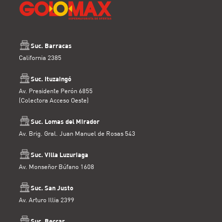
Suc. Barracas
California 2385
Suc. Ituzaingó
Av. Presidente Perón 6855
(Colectora Acceso Oeste)
Suc. Lomas del Mirador
Av. Brig. Gral. Juan Manuel de Rosas 543
Suc. Villa Luzuriaga
Av. Monseñor Búfano 1608
Suc. San Justo
Av. Arturo Illia 2399
Suc. Beccar