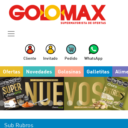
Cliente
Invitado
Pedido
WhatsApp
Ofertas
Novedades
Golosinas
Galletitas
Alim
Sub Rubros